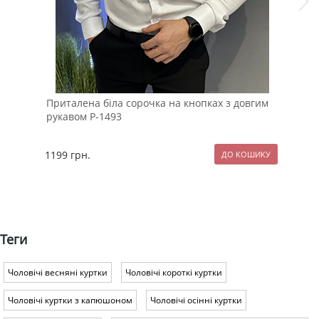
Приталена біла сорочка на кнопках з довгим
Біл
рукавом Р-1493
дов
1199
грн.
89
Теги
Чоловічі весняні куртки
Чоловічі короткі куртки
Чоловічі куртки з капюшоном
Чоловічі осінні куртки