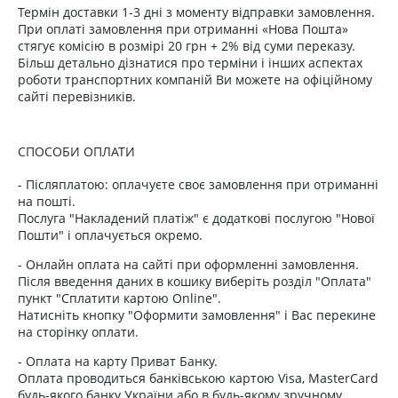
Термін доставки 1-3 дні з моменту відправки замовлення.
При оплаті замовлення при отриманні «Нова Пошта»
стягує комісію в розмірі 20 грн + 2% від суми переказу.
Більш детально дізнатися про терміни і інших аспектах
роботи транспортних компаній Ви можете на офіційному
сайті перевізників.
СПОСОБИ ОПЛАТИ
- Післяплатою: оплачуєте своє замовлення при отриманні
на пошті.
Послуга "Накладений платіж" є додаткові послугою "Нової
Пошти" і оплачується окремо.
- Онлайн оплата на сайті при оформленні замовлення.
Після введення даних в кошику виберіть розділ "Оплата"
пункт "Сплатити картою Online".
Натисніть кнопку "Оформити замовлення" і Вас перекине
на сторінку оплати.
- Оплата на карту Приват Банку.
Оплата проводиться банківською картою Visa, MasterCard
будь-якого банку України або в будь-якому зручному