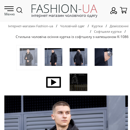
Меню
/
/
/
Інтернет-магазин Fashion-ua
Чоловічий одяг
Куртки
Демісезонні
/
/
Софтшелл куртки
Стильна чоловіча осіння куртка із софтшелу з капюшоном К-1086