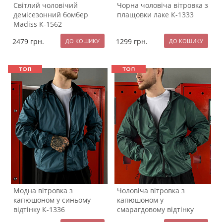
Світлий чоловічий
Чорна чоловіча вітровка з
демісезонний бомбер
плащовки лаке К-1333
Madiss К-1562
2479
грн.
1299
грн.
Модна вітровка з
Чоловіча вітровка з
капюшоном у синьому
капюшоном у
відтінку К-1336
смарагдовому відтінку
К-1334