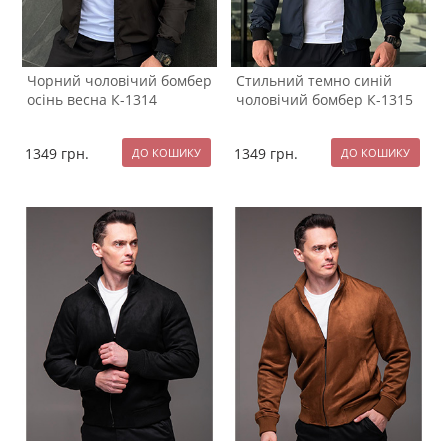
Чорний чоловічий бомбер
Стильний темно синій
осінь весна К-1314
чоловічий бомбер К-1315
1349
грн.
1349
грн.