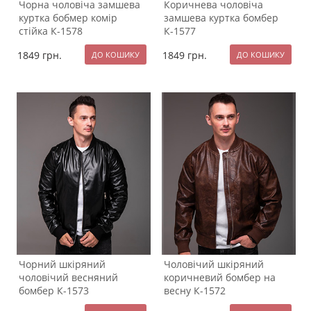
Чорна чоловіча замшева
Коричнева чоловіча
куртка бобмер комір
замшева куртка бомбер
стійка К-1578
К-1577
1849
грн.
1849
грн.
Чорний шкіряний
Чоловічий шкіряний
чоловічий весняний
коричневий бомбер на
бомбер К-1573
весну К-1572