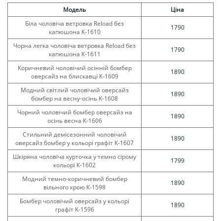
Модель
Ціна
Біла чоловіча ветровка Reload без
1790
капюшона К-1610
Чорна легка чоловіча ветровка Reload без
1790
капюшона К-1611
Коричневий чоловічий осінній бомбер
1890
оверсайз на блискавці К-1609
Модний світлий чоловічий оверсайз
1890
бомбер на весну-осінь К-1608
Чорний чоловічий бомбер оверсайз на
1890
осінь весна К-1606
Стильний демісезонний чоловічий
1890
оверсайз бомбер у кольорі графіт К-1607
Шкіряна чоловіча курточка у темно сірому
1799
кольорі К-1602
Модний темно-коричневий бомбер
1890
вільного крою К-1598
Бомбер чоловічий оверсайз у кольорі
1890
графіт К-1596