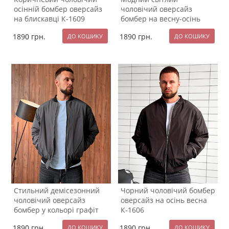
осінній бомбер оверсайз
чоловічий оверсайз
на блискавці К-1609
бомбер на весну-осінь
К-1608
1890
грн.
1890
грн.
Стильний демісезонний
Чорний чоловічий бомбер
чоловічий оверсайз
оверсайз на осінь весна
бомбер у кольорі графіт
К-1606
К-1607
1890
грн.
1890
грн.