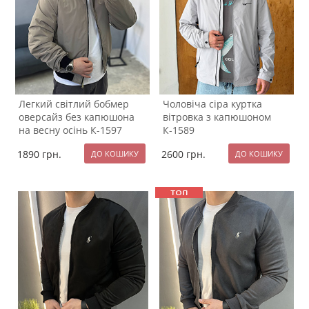
Легкий світлий бобмер
Чоловіча сіра куртка
оверсайз без капюшона
вітровка з капюшоном
на весну осінь К-1597
К-1589
1890
грн.
2600
грн.