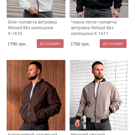
Біла чоловіча ветровка
Чорна легка чоловіча
Reload без капюшона
ветровка Reload без
К-1610
капюшона К-1611
1790
грн.
1790
грн.
Коричневий чоловічий
Модний світлий