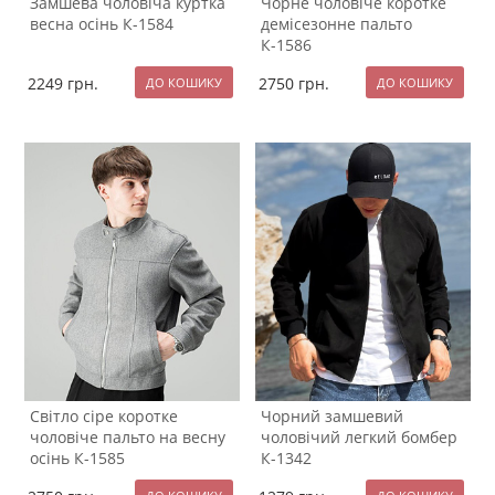
Замшева чоловіча куртка
Чорне чоловіче коротке
весна осінь К-1584
демісезонне пальто
К-1586
2249
грн.
2750
грн.
Світло сіре коротке
Чорний замшевий
чоловіче пальто на весну
чоловічий легкий бомбер
осінь К-1585
К-1342