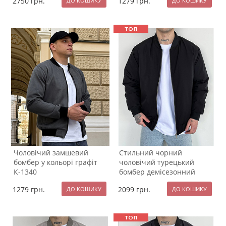
2750
грн.
1279
грн.
Чоловічий замшевий
Стильний чорний
бомбер у кольорі графіт
чоловічий турецький
К-1340
бомбер демісезонний
К-1355
1279
грн.
2099
грн.