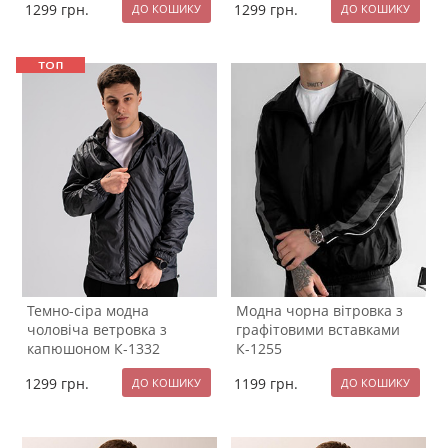
1299
грн.
1299
грн.
Темно-сіра модна
Модна чорна вітровка з
чоловіча ветровка з
графітовими вставками
капюшоном К-1332
К-1255
1299
грн.
1199
грн.