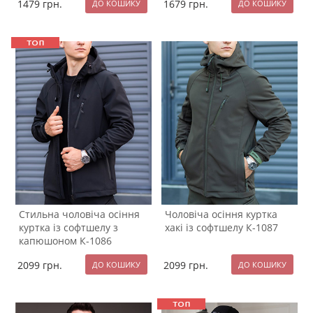
1479
грн.
1679
грн.
Стильна чоловіча осіння
Чоловіча осіння куртка
куртка із софтшелу з
хакі із софтшелу К-1087
капюшоном К-1086
2099
грн.
2099
грн.