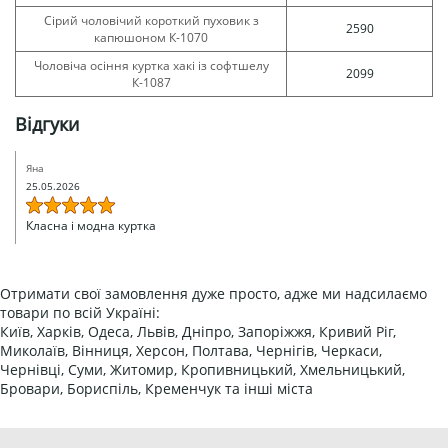
Сірий чоловічий короткий пуховик з
2590
капюшоном К-1070
Чоловіча осіння куртка хакі із софтшелу
2099
К-1087
Відгуки
Яна
25.05.2026
Класна і модна куртка
Отримати свої замовлення дуже просто, адже ми надсилаємо
товари по всій Україні:
Київ, Харків, Одеса, Львів, Дніпро, Запоріжжя, Кривий Ріг,
Миколаїв, Вінниця, Херсон, Полтава, Чернігів, Черкаси,
Чернівці, Суми, Житомир, Кропивницький, Хмельницький,
Бровари, Бориспіль, Кременчук та інші міста