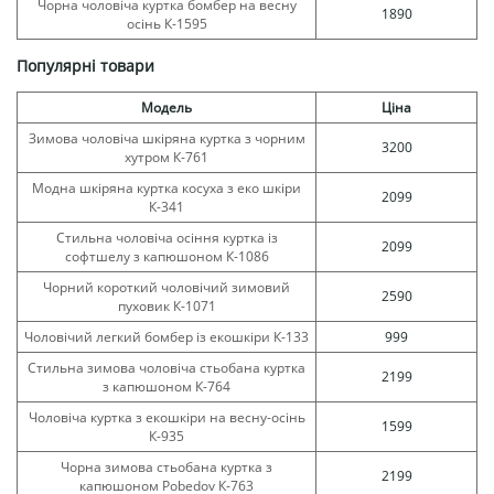
Чорна чоловіча куртка бомбер на весну
1890
осінь К-1595
Популярні товари
Модель
Ціна
Зимова чоловіча шкіряна куртка з чорним
3200
хутром К-761
Модна шкіряна куртка косуха з еко шкіри
2099
К-341
Стильна чоловіча осіння куртка із
2099
софтшелу з капюшоном К-1086
Чорний короткий чоловічий зимовий
2590
пуховик К-1071
Чоловічий легкий бомбер із екошкіри К-133
999
Стильна зимова чоловіча стьобана куртка
2199
з капюшоном К-764
Чоловіча куртка з екошкіри на весну-осінь
1599
К-935
Чорна зимова стьобана куртка з
2199
капюшоном Pobedov К-763