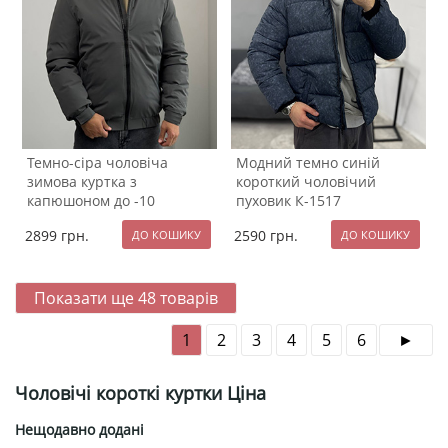
Темно-сіра чоловіча
Модний темно синій
зимова куртка з
короткий чоловічий
капюшоном до -10
пуховик К-1517
градусів К-1524
2899
грн.
2590
грн.
Показати ще
48
товарів
1
2
3
4
5
6
Чоловічі короткі куртки Ціна
Нещодавно додані