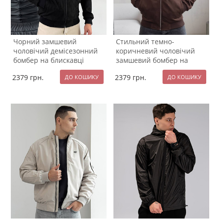
Чорний замшевий
Стильний темно-
чоловічий демісезонний
коричневий чоловічий
бомбер на блискавці
замшевий бомбер на
К-1567
весну К-1566
2379
грн.
2379
грн.