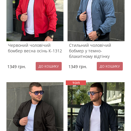
Червоний чоловічий
Стильний чоловічий
бомбер весна осінь К-1312
бобмер у темно-
блакитному відтінку
К-1313
1349
грн.
1349
грн.