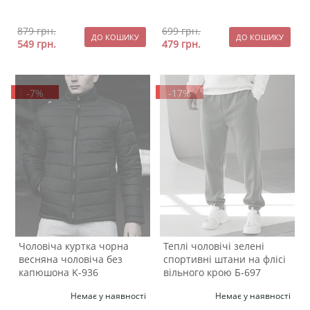
879
грн.
699
грн.
549
грн.
479
грн.
-7%
-17%
Чоловіча куртка чорна
Теплі чоловічі зелені
весняна чоловіча без
спортивні штани на флісі
капюшона K-936
вільного крою Б-697
Немає у наявності
Немає у наявності