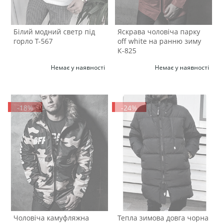
Білий модний светр під
Яскрава чоловіча парку
горло Т-567
off white на ранню зиму
К-825
Немає у наявності
Немає у наявності
-18%
-24%
Чоловіча камуфляжна
Тепла зимова довга чорна