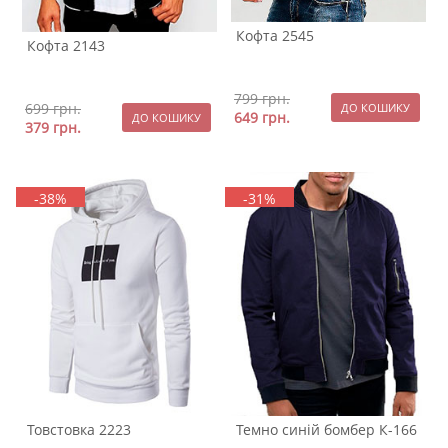
Кофта 2545
Кофта 2143
799
грн.
699
грн.
649
грн.
379
грн.
-38%
-31%
Товстовка 2223
Темно синій бомбер К-166