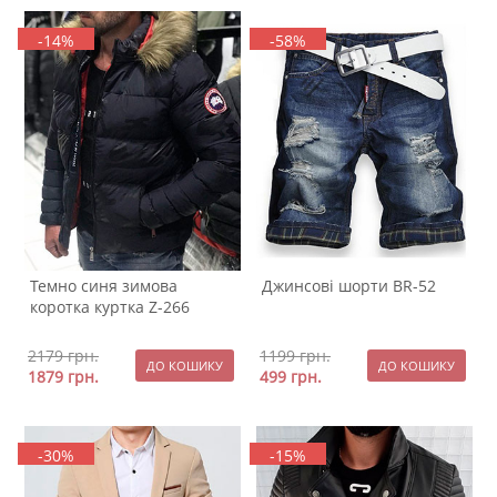
-14%
-58%
Темно синя зимова
Джинсові шорти BR-52
коротка куртка Z-266
2179
грн.
1199
грн.
1879
грн.
499
грн.
-30%
-15%