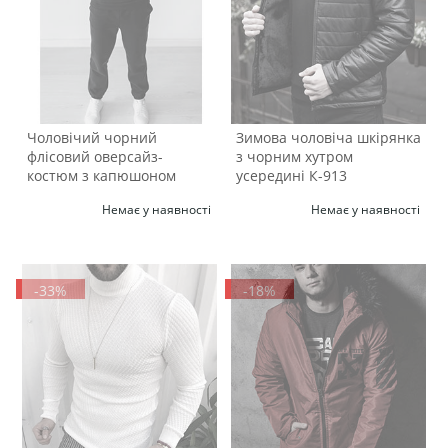
Чоловічий чорний
Зимова чоловіча шкірянка
флісовий оверсайз-
з чорним хутром
костюм з капюшоном
усередині К-913
К-602
Немає у наявності
Немає у наявності
-33%
-18%