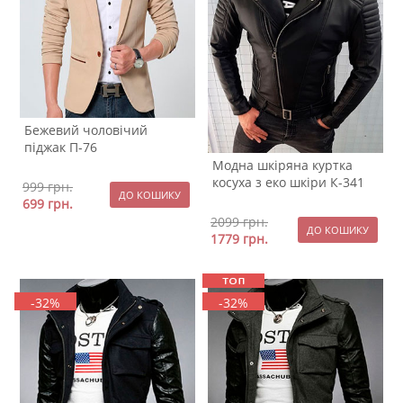
Бежевий чоловічий
піджак П-76
Модна шкіряна куртка
косуха з еко шкіри К-341
999
грн.
699
грн.
2099
грн.
1779
грн.
-32%
-32%