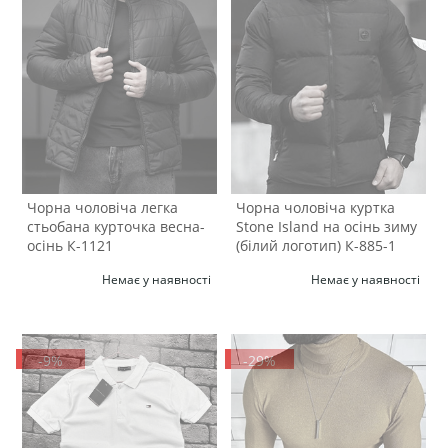
Чорна чоловіча легка
Чорна чоловіча куртка
стьобана курточка весна-
Stone Island на осінь зиму
осінь К-1121
(білий логотип) К-885-1
Немає у наявності
Немає у наявності
-9%
-29%