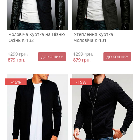
Чоловіча Куртка на Пізню
Утеплення Куртка
Осінь К-132
Чоловіча К-131
1299
грн.
1299
грн.
879
грн.
879
грн.
-46%
-19%