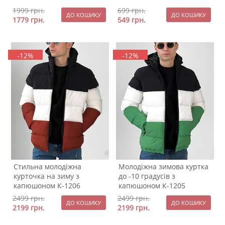
1999
грн.
699
грн.
1779
грн.
549
грн.
-12%
-12%
Стильна молодіжна
Молодіжна зимова куртка
курточка на зиму з
до -10 градусів з
капюшоном К-1206
капюшоном К-1205
2499
грн.
2499
грн.
2199
грн.
2199
грн.