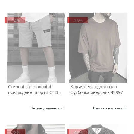
-14%
-26%
Стильні сірі чоловічі
Коричнева однотонна
повсякденні шорти С-435
футболка оверсайз Ф-997
Немає у наявності
Немає у наявності
-18%
-44%