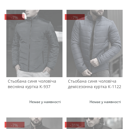
-7%
-7%
Стьобана синя чоловіча
Стьобана синя чоловіча
весняна куртка K-937
демісезонна куртка К-1122
Немає у наявності
Немає у наявності
-7%
-31%