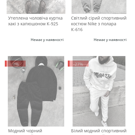
Утеплена чоловіча куртка
Світлий сірий спортивний
хакі з капюшоном К-925
костюм Nike з полара
К-616
Немає у наявності
Немає у наявності
-8%
-27%
Модний чорний
Білий модний спортивний