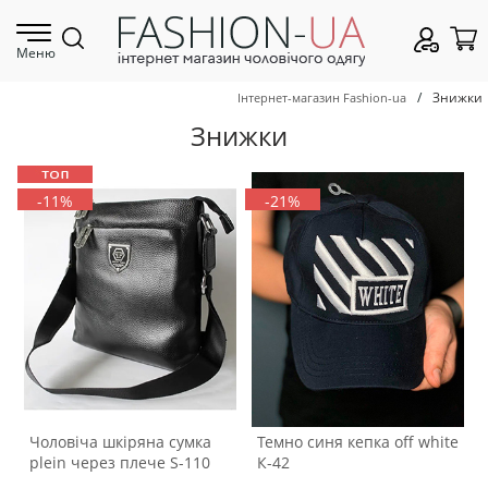
Меню
/
Знижки
Інтернет-магазин Fashion-ua
Знижки
-11%
-21%
Чоловіча шкіряна сумка
Темно синя кепка off white
plein через плече S-110
К-42