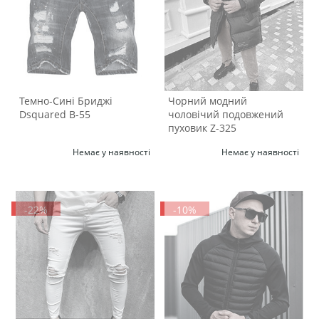
Темно-Сині Бриджі
Чорний модний
Dsquared B-55
чоловічий подовжений
пуховик Z-325
Немає у наявності
Немає у наявності
-22%
-10%