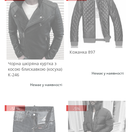
Кожанка 897
Чорна шкіряна куртка з
косою блискавкою (косуха)
Немає у наявності
К-246
Немає у наявності
-58%
-5%