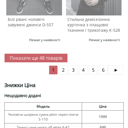
Білі рвані чоловічі
Стильна демісезонна
завужені джинси D-557
курточка з плащової
тканини і трикотажу К-528
Немає у наявності
Немає у наявності
Показати ще
48
товарів
1
2
3
4
5
6
Знижки Ціна
Нещодавно додані
Модель
Ціна
Чоловіча шкіряна сумка plein через плече
1999
S-110
Темно синя кепка off white К-42
699