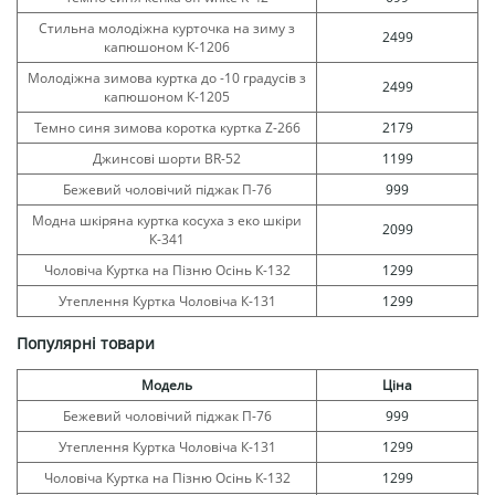
Стильна молодіжна курточка на зиму з
2499
капюшоном К-1206
Молодіжна зимова куртка до -10 градусів з
2499
капюшоном К-1205
Темно синя зимова коротка куртка Z-266
2179
Джинсові шорти BR-52
1199
Бежевий чоловічий піджак П-76
999
Модна шкіряна куртка косуха з еко шкіри
2099
К-341
Чоловіча Куртка на Пізню Осінь К-132
1299
Утеплення Куртка Чоловіча К-131
1299
Популярні товари
Модель
Ціна
Бежевий чоловічий піджак П-76
999
Утеплення Куртка Чоловіча К-131
1299
Чоловіча Куртка на Пізню Осінь К-132
1299