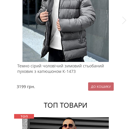
Темно сірий чоловічий зимовий стьобаний
Мо
пуховик з капюшоном К-1473
К-
3199
грн.
23
ТОП ТОВАРИ