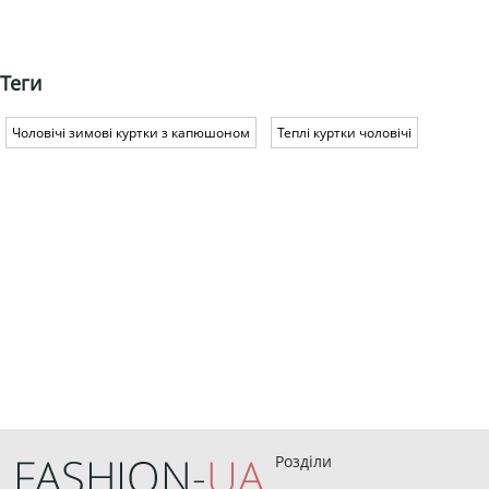
Теги
Чоловічі зимові куртки з капюшоном
Теплі куртки чоловічі
Розділи