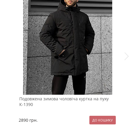
Подовжена зимова чоловіча куртка на пуху
Чол
К-1390
нат
2890
грн.
249