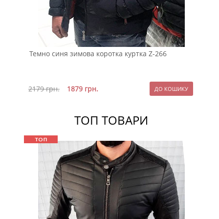
Темно синя зимова коротка куртка Z-266
Ст
ху
2179
грн.
1879
грн.
39
ТОП ТОВАРИ