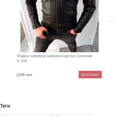
Модна чоловіча шкіряна куртка з екокожі
Біл
К-339
2299
грн.
99
Теги