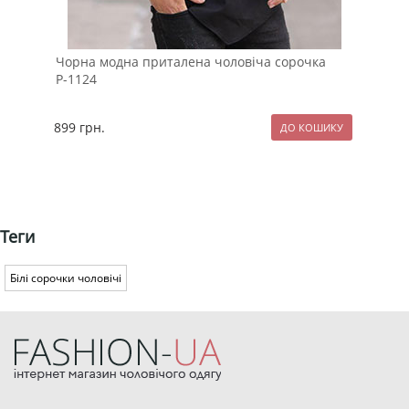
Чорна модна приталена чоловіча сорочка
Вес
Р-1124
коф
899
грн.
237
Теги
Білі сорочки чоловічі