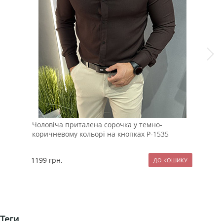
Чоловіча приталена сорочка у темно-
Фут
коричневому кольорі на кнопках Р-1535
1199
грн.
54
Теги