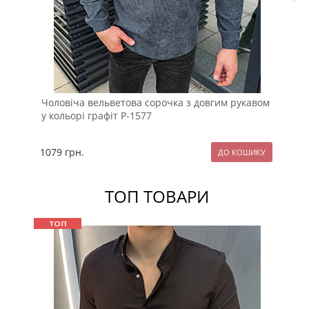
Чоловіча вельветова сорочка з довгим рукавом
Бе
у кольорі графіт Р-1577
ст
1079
грн.
11
ТОП ТОВАРИ