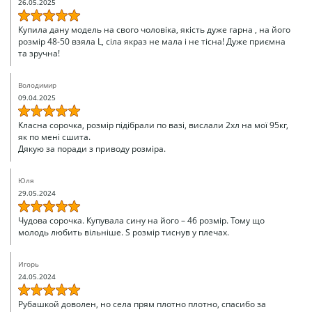
26.05.2025
Купила дану модель на свого чоловіка, якість дуже гарна , на його
розмір 48-50 взяла L, сіла якраз не мала і не тісна! Дуже приємна
та зручна!
Володимир
09.04.2025
Класна сорочка, розмір підібрали по вазі, вислали 2хл на мої 95кг,
як по мені сшита.
Дякую за поради з приводу розміра.
Юля
29.05.2024
Чудова сорочка. Купувала сину на його – 46 розмір. Тому що
молодь любить вільніше. S розмір тиснув у плечах.
Игорь
24.05.2024
Рубашкой доволен, но села прям плотно плотно, спасибо за