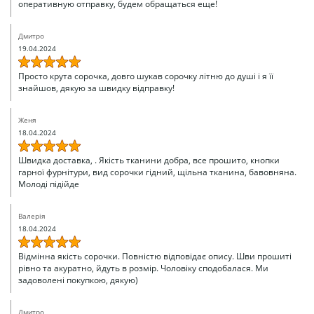
оперативную отправку, будем обращаться еще!
Дмитро
19.04.2024
Просто крута сорочка, довго шукав сорочку літню до душі і я її
знайшов, дякую за швидку відправку!
Женя
18.04.2024
Швидка доставка, . Якість тканини добра, все прошито, кнопки
гарної фурнітури, вид сорочки гідний, щільна тканина, бавовняна.
Молоді підійде
Валерія
18.04.2024
Відмінна якість сорочки. Повністю відповідає опису. Шви прошиті
рівно та акуратно, йдуть в розмір. Чоловіку сподобалася. Ми
задоволені покупкою, дякую)
Дмитро