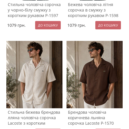
Стильна чоловіча сорочка
Бежева чоловіча літня
у чорно-білу смужку з
сорочка в смужку з
коротким рукавом Р-1597
коротким рукавом Р-1598
1079
грн.
1079
грн.
Стильна бежева брендова
Брендова чоловіча
лляна чоловіча сорочка
коричнева льняна
Lacoste з коротким
сорочка Lacoste Р-1570
рукавом Р-1572