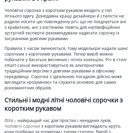
Чоловіча сорочка з коротким рукавом входить у топ
літнього одягу. Донедавна кращі дизайнери й стилісти не
радили носити цю повсякденну річ, що не поєднується ані
з краваткою, ані з костюмом. Навіть для напівофіційних
зустрічей експерти рекомендували надягати сорочку із
засуканими довгими рукавами.
Правила з часом змінюються, тому модельєри надали шанс
сорочкам з короткими рукавами. Тепер виріб можна
побачити у багатьох весняних і літніх колекціях. Річ в стилі
smart-casual використовується як альтернатива
традиційним версіям з довгими рукавами в офісному
середовищі. Сорочка з ідеальною посадкою дійсно може
виглядати «розумною» та служити основою для самих
різноманітних образів.
Стильні і модні літні чоловічі сорочки з
коротким рукавом
Літо – найкращий час для простих і ненудних луків.
Чоловічі сорочки
з коротким рукавом виглядають круто,
коли підібрані за розміром і типом статури. Виріб з