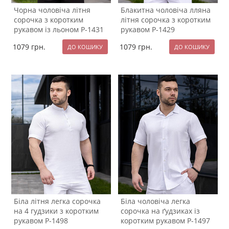
Чорна чоловіча літня
Блакитна чоловіча лляна
сорочка з коротким
літня сорочка з коротким
рукавом із льоном Р-1431
рукавом Р-1429
1079
грн.
1079
грн.
Біла літня легка сорочка
Біла чоловіча легка
на 4 гудзики з коротким
сорочка на ґудзиках із
рукавом Р-1498
коротким рукавом Р-1497