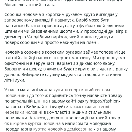
більш елегантний стиль.
Сорочка чоловіча з коротким рукавом круто виглядає у
заправленому вигляді й навипуск. Виріб може бути
частиною багатошарового аутфіту з футболкою й лляними
штанами чи бавовняними шортами. У прохолодні дні зігріє
джемпер з V-подібним вирізом, який можна одягнути
поверх сорочки чи просто накинути на плечі.
Чоловіча сорочка з коротким рукавом займає топове місце
в літній лінійці нашого інтернет магазину. Ми пропонуємо
однотонні й візерунчасті варіанти з дихаючого льону,
бавовни чи шовку, в яких ви будете круто виглядати з ранку
до ночі. Вибирайте слушну модель та створюйте стильні
літні луки.
У нас в магазині можна
купити спортивний костюм
чоловічий
і до того ж подивитись точну наявність товару
по актуальній ціні на нашому сайті одягу https://fashion-
ua.com.ua Вибирайте і купуйте також стильні
теплі
черевики чоловічі
в комплекті з іншими стильними
новинками. А також, доступні пропозиції на такий товар
як
шкіряна куртка чоловіча
з написом та молодіжна
неординарна
куртка чоловіча демісезонна
- в нашому