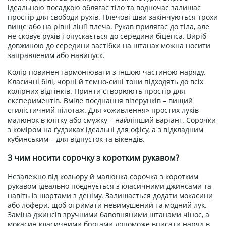
ідеальною посадкою облягає тіло та водночас залишає
простір для свободи рухів. Плечові шви закінчуються трохи
вище або на рівні лінії плеча. Рукав прилягає до тіла, але
не сковує рухів і опускається до середини біцепса. Виріб
довжиною до середини застібки на штанах можна носити
заправленим або навипуск.
Колір повинен гармоніювати з іншою частиною наряду.
Класичні білі, чорні й темно-сині тони підходять до всіх
колірних відтінків. Принти створюють простір для
експериментів. Вміле поєднання візерунків – вищий
стилістичний пілотаж. Для «оживлення» простих луків
малюнок в клітку або смужку – найліпший варіант. Сорочки
з коміром на ґудзиках ідеальні для офісу, а з відкладним
кубинським – для відпусток та вікендів.
З чим носити сорочку з коротким рукавом?
Незалежно від кольору й малюнка сорочка з коротким
рукавом ідеально поєднується з класичними джинсами та
навіть із шортами з деніму. Залишається додати мокасини
або лофери, щоб отримати невимушений та модний лук.
Заміна джинсів зручними бавовняними штанами чінос, а
мокасин класичними брогами допоможе вписати наряд в