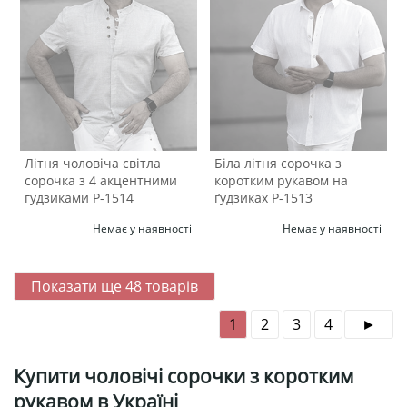
Літня чоловіча світла
Біла літня сорочка з
сорочка з 4 акцентними
коротким рукавом на
гудзиками Р-1514
ґудзиках Р-1513
Немає у наявності
Немає у наявності
Показати ще
48
товарів
1
2
3
4
Купити чоловічі сорочки з коротким
рукавом в Україні