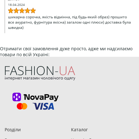
18.04.2024
шикарна сорочка, якість відмінна, під будь-який образ) прошито
все акуратно, фурнітура якісна) загалом одні плюси) доставка була
швидка)
Отримати свої замовлення дуже просто, адже ми надсилаємо
товари по всій Україні:
Київ, Харків, Одеса, Львів, Дніпро, Запоріжжя, Кривий Ріг,
Миколаїв, Вінниця, Херсон, Полтава, Чернігів, Черкаси,
Чернівці, Суми, Житомир, Кропивницький, Хмельницький,
Бровари, Бориспіль, Кременчук та інші міста
Розділи
Каталог