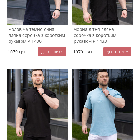
Чоловіча темно-синя
Чорна літня лляна
лляна сорочка з коротким
сорочка з коротким
рукавом Р-1430
рукавом Р-1433
1079
грн.
1079
грн.