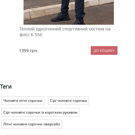
Теплий однотонний спортивний костюм на
Біл
флісі К-550
1399
грн.
64
Теги
Чоловічі літні сорочки
Сірі чоловічі сорочки
Сірі чоловічі сорочки із коротким рукавом
Літні чоловічі сорочки оверсайз