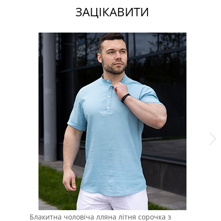
ЗАЦІКАВИТИ
Блакитна чоловіча лляна літня сорочка з
Ко