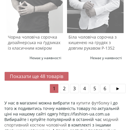
Чорна чоловіча сорочка
Біла чоловіча сорочка з
дизайнерська на ґудзиках
кишенею на грудях з
із класичним коміром
довгим рукавом Р-1352
Р-1356
Немає у наявності
Немає у наявності
Показати ще
48
товарів
1
2
3
4
5
6
У нас в магазині можна вибрати та
купити футболку
і до
того ж подивитись точну наявність товару по актуальній
ціні на нашому сайті одягу https://fashion-ua.com.ua
Вибирайте і купуйте популярний в останній час
модний
спортивний костюм чоловічий
в комплекті з іншими