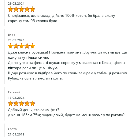
29.03.2024
Сподіваюся, що в складі дійсно 100% котон, бо брала схожу
сорочку там 95 хлопка було
Влас
29.03.2024
Дуже класна рубашка! Приємна тканина. Зручна. Замовив ще ще
одну таку тільки синю.
До покупки на фешені шукав сорочку у магазинах в Києві, ціни в
півтора рази вище мінімум.
Щодо розміра: я підібрав його по своїм замірам у таблиці розмірів .
Рубашка сіла вільно, як і хотів.
Евгений
15.03.2024
Добрый день, это слим фит?
у меня 185см 75кг, худощавый, будет на меня размер по рукаву?
Света
21.09.2018