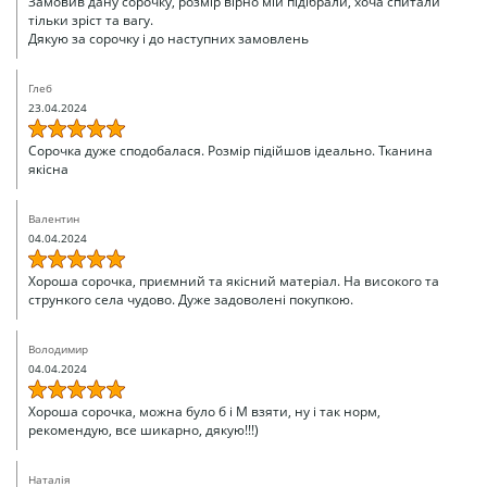
Замовив дану сорочку, розмір вірно мій підібрали, хоча спитали
тільки зріст та вагу.
Дякую за сорочку і до наступних замовлень
Глеб
23.04.2024
Сорочка дуже сподобалася. Розмір підійшов ідеально. Тканина
якісна
Валентин
04.04.2024
Хороша сорочка, приємний та якісний матеріал. На високого та
стрункого села чудово. Дуже задоволені покупкою.
Володимир
04.04.2024
Хороша сорочка, можна було б і М взяти, ну і так норм,
рекомендую, все шикарно, дякую!!!)
Наталія