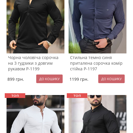
Чорна чоловіча сорочка
Стильна темно синя
на 3 гудзики з довгим
приталена сорочка комір
рукавом Р-1199
стійка Р-1197
899
грн.
1199
грн.