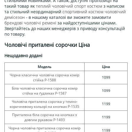
стильними новинками. А також, доступні пропозиції на
такий товар як
теплий чоловічий спорт костюм
з написом
та стильний неординарний
спортивний костюм чоловічий
демісезон
- в нашому каталозі ви зможете замовити
брендові чоловічі ремені
за найдоступнішими цінами.
Звертайтесь до наших менеджерів з приводу консультацій
по товару.
Чоловічі приталені сорочки Ціна
Нещодавно додані
Модель
Ціна
Чорна класична чоловіча сорочка комір
1099
стійка Р-1588
Біла чоловіча класична сорочка комір
1099
стійка на ґудзиках Р-1587
Чоловіча приталена сорочка у темно-
1199
коричневому кольорі на кнопках Р-1535
Приталена біла сорочка на кнопках з
1199
довгим рукавом Р-1493
Чорна чоловіча приталена сорочка комір
1199