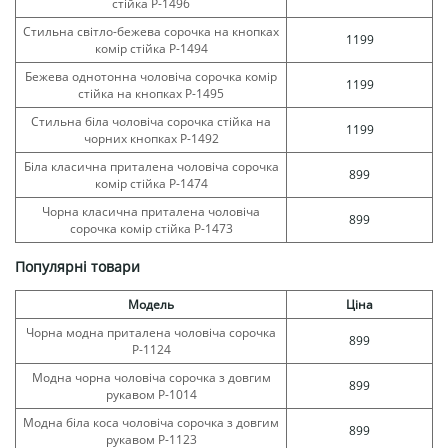
стійка Р-1496
Стильна світло-бежева сорочка на кнопках
1199
комір стійка Р-1494
Бежева однотонна чоловіча сорочка комір
1199
стійка на кнопках Р-1495
Стильна біла чоловіча сорочка стійка на
1199
чорних кнопках Р-1492
Біла класична приталена чоловіча сорочка
899
комір стійка Р-1474
Чорна класична приталена чоловіча
899
сорочка комір стійка Р-1473
Популярні товари
Модель
Ціна
Чорна модна приталена чоловіча сорочка
899
Р-1124
Модна чорна чоловіча сорочка з довгим
899
рукавом Р-1014
Модна біла коса чоловіча сорочка з довгим
899
рукавом Р-1123