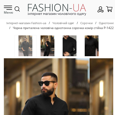
Меню
/
/
/
Інтернет-магазин Fashion-ua
Чоловічий одяг
Сорочки
Однотонні
/
Чорна приталена чоловіча однотонна сорочка комір стійка Р-1422