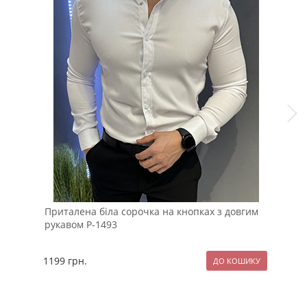
Приталена біла сорочка на кнопках з довгим
Біл
рукавом Р-1493
Р-1
1199
грн.
89