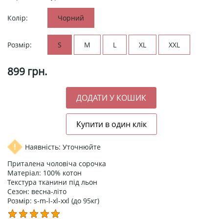
Колір:
Чорний
Розмір:
S
M
L
XL
XXL
899
грн.
Наявність: Уточнюйте
Приталена чоловіча сорочка
Матеріал: 100% котон
Текстура тканини під льон
Сезон: весна-літо
Розмір: s-m-l-xl-xxl (до 95кг)