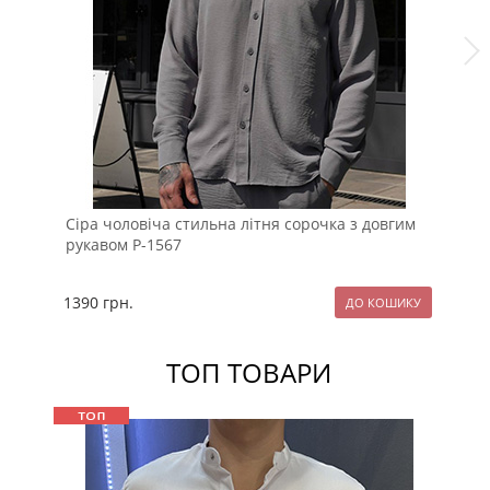
Сіра чоловіча стильна літня сорочка з довгим
Ст
рукавом Р-1567
бл
1390
грн.
11
ТОП ТОВАРИ