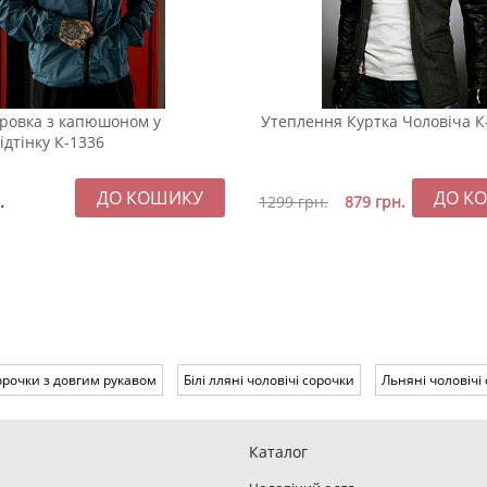
тровка з капюшоном у
Утеплення Куртка Чоловіча К
ідтінку К-1336
.
1299
грн.
879
грн.
орочки з довгим рукавом
Білі лляні чоловічі сорочки
Льняні чоловічі
Каталог