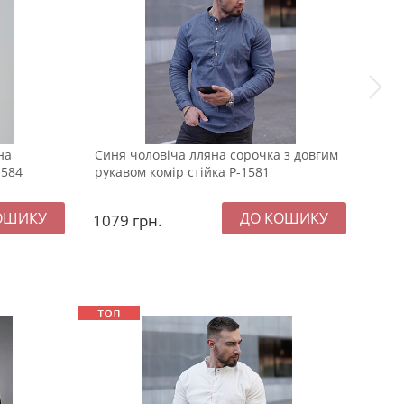
на
Синя чоловіча лляна сорочка з довгим
Сти
1584
рукавом комір стійка Р-1581
чоло
рука
1079
грн.
157