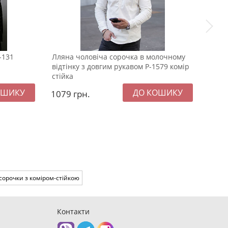
-131
Лляна чоловіча сорочка в молочному
Модн
відтінку з довгим рукавом Р-1579 комір
екок
стійка
1079
грн.
229
 сорочки з коміром-стійкою
Контакти