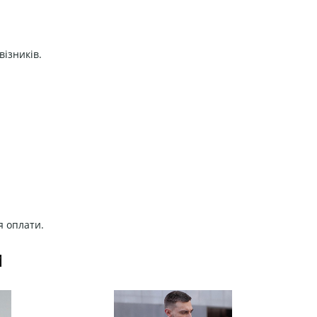
візників.
я оплати.
И