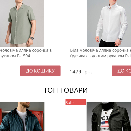
чоловіча лляна сорочка з
Біла чоловіча лляна сорочка 
рукавом Р-1594
ґудзиках з довгим рукавом Р-
.
1479
грн.
ТОП ТОВАРИ
Sale