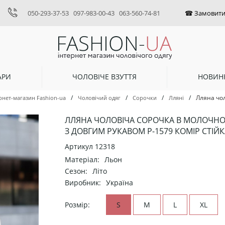
050-293-37-53
097-983-00-43
063-560-74-81
АРИ
ЧОЛОВІЧЕ ВЗУТТЯ
НОВИН
/
/
/
/
Лляна чол
рнет-магазин Fashion-ua
Чоловічий одяг
Сорочки
Лляні
ЛЛЯНА ЧОЛОВІЧА СОРОЧКА В МОЛОЧНО
З ДОВГИМ РУКАВОМ Р-1579 КОМІР СТІЙК
Артикул
12318
Матеріал:
Льон
Сезон:
Літо
Виробник:
Україна
Розмір:
S
M
L
XL