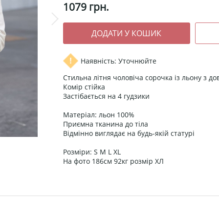
1079
грн.
Наявність: Уточнюйте
Стильна літня чоловіча сорочка із льону з д
Комір стійка
Застібається на 4 гудзики
Матеріал: льон 100%
Приємна тканина до тіла
Відмінно виглядає на будь-якій статурі
Розміри: S М L XL
На фото 186см 92кг розмір ХЛ