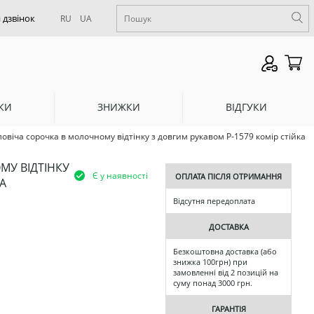
RU
UA
КИ
ЗНИЖКИ
ВІДГУКИ
овіча сорочка в молочному відтінку з довгим рукавом Р-1579 комір стійка
МУ ВІДТІНКУ
Є у наявності
ОПЛАТА ПІСЛЯ ОТРИМАННЯ
А
Відсутня передоплата
ДОСТАВКА
Безкоштовна доставка (або
знижка 100грн) при
замовленні від 2 позицій на
суму понад 3000 грн.
ГАРАНТІЯ