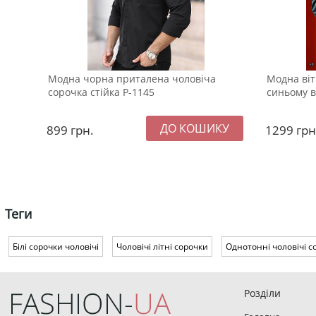
Модна чорна приталена чоловіча
Модна ві
сорочка стійка Р-1145
синьому в
899
грн.
1299
грн
Теги
Білі сорочки чоловічі
Чоловічі літні сорочки
Однотонні чоловічі с
Розділи