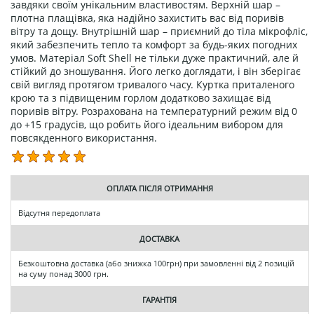
завдяки своїм унікальним властивостям. Верхній шар –
плотна плащівка, яка надійно захистить вас від поривів
вітру та дощу. Внутрішній шар – приємний до тіла мікрофліс,
який забезпечить тепло та комфорт за будь-яких погодних
умов. Матеріал Soft Shell не тільки дуже практичний, але й
стійкий до зношування. Його легко доглядати, і він зберігає
свій вигляд протягом тривалого часу. Куртка приталеного
крою та з підвищеним горлом додатково захищає від
поривів вітру. Розрахована на температурний режим від 0
до +15 градусів, що робить його ідеальним вибором для
повсякденного використання.
ОПЛАТА ПІСЛЯ ОТРИМАННЯ
Відсутня передоплата
ДОСТАВКА
Безкоштовна доставка (або знижка 100грн) при замовленні від 2 позицій
на суму понад 3000 грн.
ГАРАНТІЯ