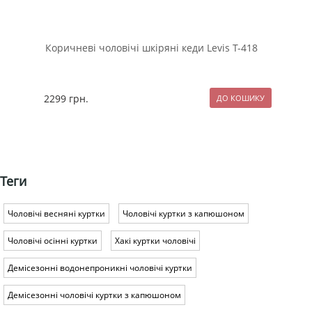
Коричневі чоловічі шкіряні кеди Levis Т-418
Тем
фут
2299
грн.
114
Теги
Чоловічі весняні куртки
Чоловічі куртки з капюшоном
Чоловічі осінні куртки
Хакі куртки чоловічі
Демісезонні водонепроникні чоловічі куртки
Демісезонні чоловічі куртки з капюшоном