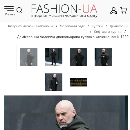
Меню
/
/
/
Інтернет-магазин Fashion-ua
Чоловічий одяг
Куртки
Демісезонні
/
/
Софтшелл куртки
Демісезонна чоловіча двокольорова куртка з капюшоном К-1229