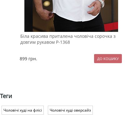
Біла красива приталена чоловіча сорочка з
Чор
довгим рукавом Р-1368
Т-4
899
грн.
119
Теги
Чоловічі худі на флісі
Чоловічі худі оверсайз