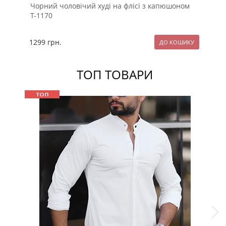
Чорний чоловічий худі на флісі з капюшоном
Те
Т-1170
на
1299
грн.
12
ТОП ТОВАРИ