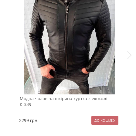
Модна чоловіча шкіряна куртка з екокожі
Под
К-339
кол
2299
грн.
289