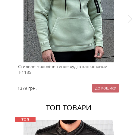
Стильне чоловіче тепле худі з капюшоном
Чо
Т-1185
ру
1379
грн.
13
ТОП ТОВАРИ