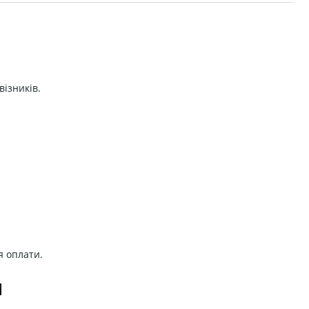
візників.
я оплати.
И