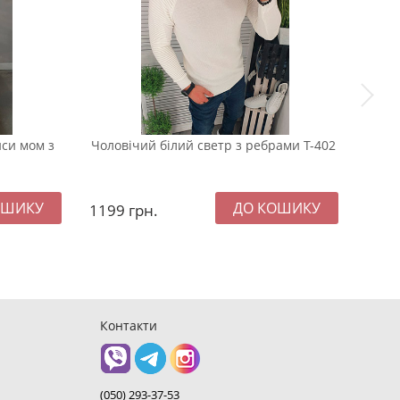
нси мом з
Чоловічий білий светр з ребрами Т-402
Модн
довг
1199
грн.
899
Контакти
(050) 293-37-53