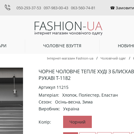
050-293-37-53
097-983-00-43
063-560-74-81
АРИ
ЧОЛОВІЧЕ ВЗУТТЯ
НОВИН
/
/
Інтернет-магазин Fashion-ua
Чоловічий одяг
ЧОРНЕ ЧОЛОВІЧЕ ТЕПЛЕ ХУДІ З БЛИСКА
РУКАВІ Т-1182
Артикул
11215
Матеріал:
Хлопок, Поліестер, Еластан
Сезон:
Осінь-весна, Зима
Виробник:
Україна
Колір:
Чорний