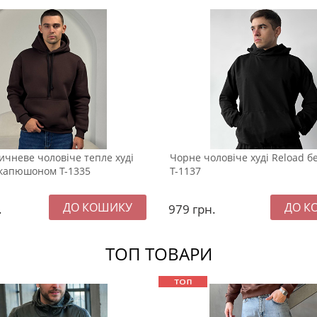
ичневе чоловіче тепле худі
Чорне чоловіче худі Reload бе
з капюшоном Т-1335
Т-1137
.
979
грн.
ТОП ТОВАРИ