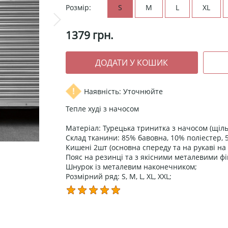
Розмір:
S
M
L
XL
1379
грн.
Наявність: Уточнюйте
Тепле худі з начосом
Матеріал: Турецька тринитка з начосом (щіль
Склад тканини: 85% бавовна, 10% поліестер, 
Кишені 2шт (основна спереду та на рукаві на
Пояс на резинці та з якісними металевими ф
Шнурок із металевим наконечником;
Розмірний ряд: S, M, L, XL, XXL;