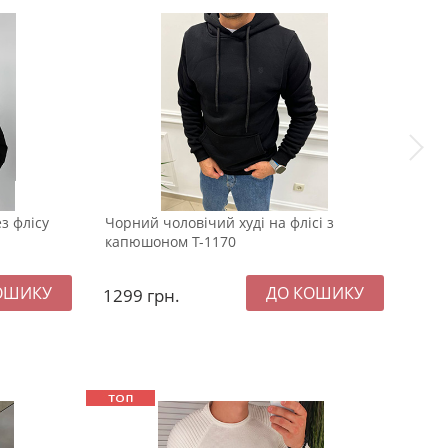
з флісу
Чорний чоловічий худі на флісі з
Темн
капюшоном Т-1170
з к
1299
грн.
137