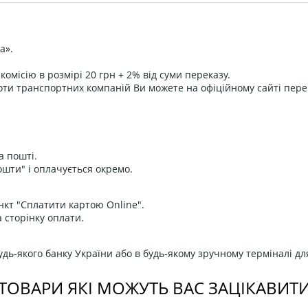
а».
омісію в розмірі 20 грн + 2% від суми переказу.
оти транспортних компаній Ви можете на офіційному сайті пере
а пошті.
ошти" і оплачується окремо.
нкт "Сплатити картою Online".
 сторінку оплати.
дь-якого банку України або в будь-якому зручному терміналі дл
ТОВАРИ ЯКІ МОЖУТЬ ВАС ЗАЦІКАВИТ