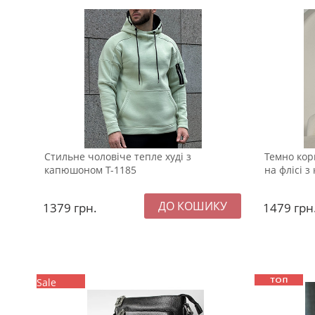
Стильне чоловіче тепле худі з
Темно кор
капюшоном Т-1185
на флісі 
1379
грн.
1479
грн
Sale