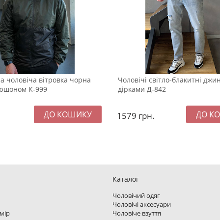
а чоловіча вітровка чорна
Чоловічі світло-блакитні джи
пюшоном К-999
дірками Д-842
1579
грн.
Каталог
Чоловічий одяг
Чоловічі аксесуари
змір
Чоловіче взуття