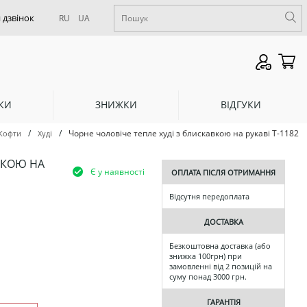
RU
UA
КИ
ЗНИЖКИ
ВІДГУКИ
/
/
Чорне чоловіче тепле худі з блискавкою на рукаві Т-1182
Кофти
Худі
ВКОЮ НА
Є у наявності
ОПЛАТА ПІСЛЯ ОТРИМАННЯ
Відсутня передоплата
ДОСТАВКА
Безкоштовна доставка (або
знижка 100грн) при
замовленні від 2 позицій на
суму понад 3000 грн.
ГАРАНТІЯ