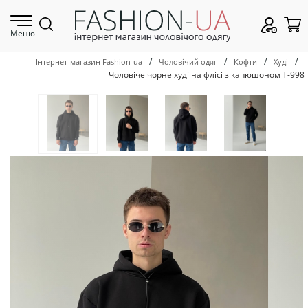
Меню
/
/
/
/
Інтернет-магазин Fashion-ua
Чоловічий одяг
Кофти
Худі
Чоловіче чорне худі на флісі з капюшоном Т-998