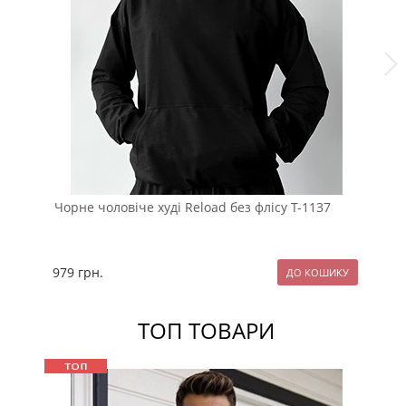
Чорне чоловіче худі Reload без флісу Т-1137
Чо
ка
979
грн.
13
ТОП ТОВАРИ