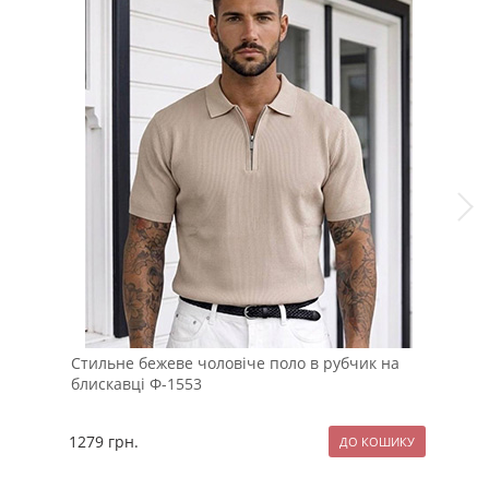
Стильне бежеве чоловіче поло в рубчик на
Теп
блискавці Ф-1553
флі
1279
грн.
139