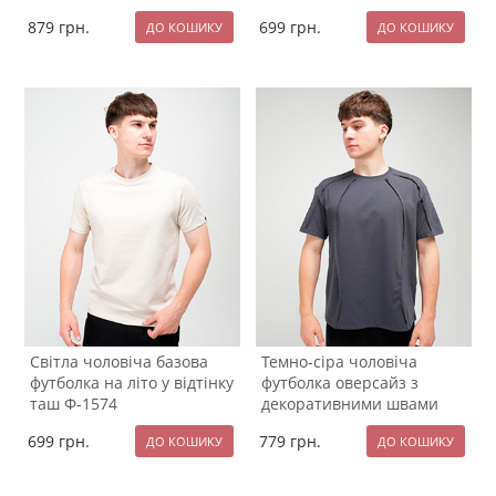
879
грн.
699
грн.
Світла чоловіча базова
Темно-сіра чоловіча
футболка на літо у відтінку
футболка оверсайз з
таш Ф-1574
декоративними швами
Ф-1573
699
грн.
779
грн.