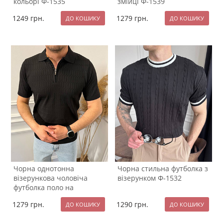
кольорі Ф-1535
змійці Ф-1539
1249
грн.
1279
грн.
Чорна однотонна
Чорна стильна футболка з
візерункова чоловіча
візерунком Ф-1532
футболка поло на
блискавці Ф-1534
1279
грн.
1290
грн.