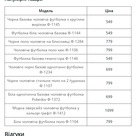
Модель
Ціна
Чорна базова чоловіча футболка з круглим
549
вирізом Ф-1145
Футболка біла чоловіча базова Ф-1144
549
Чорне поло чоловіче на блискавці Ф-1284
779
Чоловіча футболка поло хакі Ф-1106
799
Футболка базова темно-сіра Ф-1146
549
Чоловічі чорні базові однотонні футболки
699
Ф-1234
Чорне чоловіче стильне поло на 2 ґудзиках
799
Ф-1107
Біла однотонна базова чоловіча футболка
699
Pobedov Ф-1372
Модна оверсайз чоловіча футболка у
1099
кольорі графіт Ф-1412
Біла чоловіча футболка поло Ф-1104
799
Відгуки