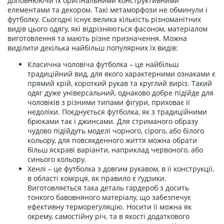
доповнюючи їх оригінальними конструктивними
елементами та декором. Такі метаморфози не обминули і
футболку. Сьогодні існує велика кількість різноманітних
видів цього одягу, які відрізняються фасоном, матеріалом
виготовлення та мають різне призначення. Можна
виділити декілька найбільш популярних їх видів:
Класична чоловіча футболка – це найбільш
традиційний вид, для якого характерними ознаками є
прямий крій, короткий рукав та круглий виріз. Такий
одяг дуже універсальний, однаково добре підійде для
чоловіків з різними типами фігури, приховає її
недоліки. Поєднується футболка, як з традиційними
брюками так і джинсами. Для стриманого образу
чудово підійдуть моделі чорного, сірого, або білого
кольору, для повсякденного життя можна обрати
більш яскраві варіанти, наприклад червоного, або
синього кольору.
Хенлі – це футболка з довгим рукавом, в її конструкції,
в області комірця, як правило є ґудзики.
Виготовляється така деталь гардероб з досить
тонкого бавовняного матеріалу, що забезпечує
ефективну терморегуляцію. Носити її можна як
окрему, самостійну річ, та в якості додаткового