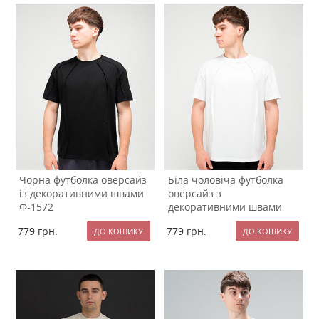
Чорна футболка оверсайз
Біла чоловіча футболка
із декоративними швами
оверсайз з
Ф-1572
декоративними швами
Ф-1571
779
грн.
779
грн.