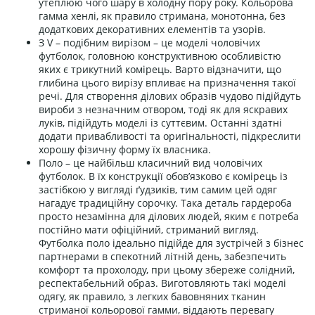
утеплюю чого шару в холодну пору року. Кольорова
гамма хенлі, як правило стримана, монотонна, без
додаткових декоративних елементів та узорів.
З V – подібним вирізом – це моделі чоловічих
футболок, головною конструктивною особливістю
яких є трикутний комірець. Варто відзначити, що
глибина цього вирізу впливає на призначення такої
речі. Для створення ділових образів чудово підійдуть
вироби з незначним отвором, тоді як для яскравих
луків, підійдуть моделі із суттєвим. Останні здатні
додати привабливості та оригінальності, підкреслити
хорошу фізичну форму їх власника.
Поло – це найбільш класичний вид чоловічих
футболок. В їх конструкції обов’язково є комірець із
застібкою у вигляді ґудзиків, тим самим цей одяг
нагадує традиційну сорочку. Така деталь гардероба
просто незамінна для ділових людей, яким є потреба
постійно мати офіційний, стриманий вигляд.
Футболка поло ідеально підійде для зустрічей з бізнес
партнерами в спекотний літній день, забезпечить
комфорт та прохолоду, при цьому збереже солідний,
респектабельний образ. Виготовляють такі моделі
одягу, як правило, з легких бавовняних тканин
стриманої кольорової гамми, віддають перевагу