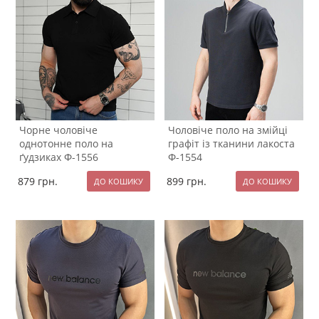
Чорне чоловіче
Чоловіче поло на змійці
однотонне поло на
графіт із тканини лакоста
ґудзиках Ф-1556
Ф-1554
879
грн.
899
грн.