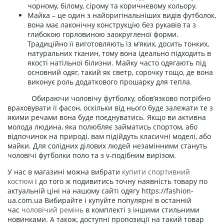
чорному, білому, сірому та коричневому кольору.
Майка – це один з найоригінальніших видів футболок,
вона має лаконічну конструкцію без рукавів та з
глибокою горловиною заокругленої форми.
Традиційно її виготовляють із м’яких, досить тонких,
натуральних тканин, тому вона ідеально підходить в
якості натільної білизни. Майку часто одягають під
основний одяг, такий як светр, сорочку тощо, де вона
виконує роль додаткового прошарку для тепла.
Обираючи чоловічу футболку, обов’язково потрібно
враховувати її фасон, оскільки від нього буде залежати те з
якими речами вона буде поєднуватись. Якщо ви активна
молода людина, яка полюбляє займатись спортом, або
відпочинок на природі, вам підійдуть класичні моделі, або
майки. Для солідних ділових людей незамінними стануть
чоловічі футболки поло та з v-подібним вирізом.
У нас в магазині можна вибрати
купити спортивний
костюм
і до того ж подивитись точну наявність товару по
актуальній ціні на нашому сайті одягу https://fashion-
ua.com.ua Вибирайте і купуйте популярні в останній
час
чоловічий ремінь
в комплекті з іншими стильними
новинками. А також, доступні пропозиції на такий товар