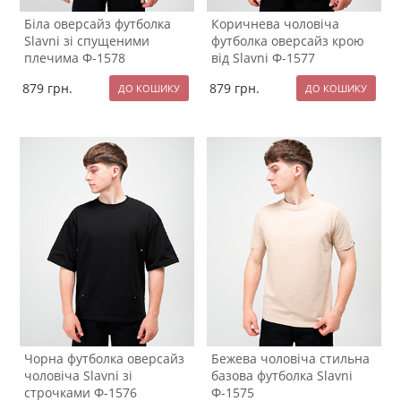
Біла оверсайз футболка
Коричнева чоловіча
Slavni зі спущеними
футболка оверсайз крою
плечима Ф-1578
від Slavni Ф-1577
879
грн.
879
грн.
Чорна футболка оверсайз
Бежева чоловіча стильна
чоловіча Slavni зі
базова футболка Slavni
строчками Ф-1576
Ф-1575