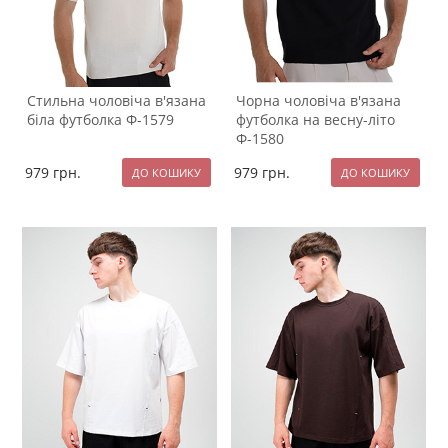
Стильна чоловіча в'язана
Чорна чоловіча в'язана
біла футболка Ф-1579
футболка на весну-літо
Ф-1580
979
грн.
979
грн.