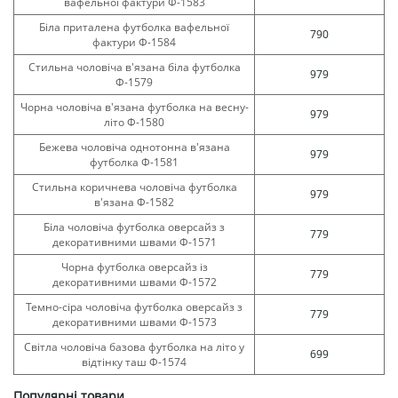
вафельної фактури Ф-1583
Біла приталена футболка вафельної
790
фактури Ф-1584
Стильна чоловіча в'язана біла футболка
979
Ф-1579
Чорна чоловіча в'язана футболка на весну-
979
літо Ф-1580
Бежева чоловіча однотонна в'язана
979
футболка Ф-1581
Стильна коричнева чоловіча футболка
979
в'язана Ф-1582
Біла чоловіча футболка оверсайз з
779
декоративними швами Ф-1571
Чорна футболка оверсайз із
779
декоративними швами Ф-1572
Темно-сіра чоловіча футболка оверсайз з
779
декоративними швами Ф-1573
Світла чоловіча базова футболка на літо у
699
відтінку таш Ф-1574
Популярні товари