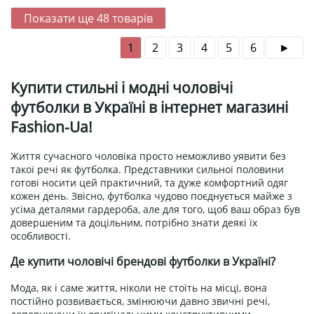
Показати ще
48
товарів
1
2
3
4
5
6
Купити стильні і модні чоловічі
футболки в Україні в інтернет магазині
Fashion-Ua!
Життя сучасного чоловіка просто неможливо уявити без
такої речі як футболка. Представники сильної половини
готові носити цей практичний, та дуже комфортний одяг
кожен день. Звісно, футболка чудово поєднується майже з
усіма деталями гардероба, але для того, щоб ваш образ був
довершеним та доцільним, потрібно знати деякі їх
особливості.
Де купити чоловічі брендові футболки в Україні?
Мода, як і саме життя, ніколи не стоїть на місці, вона
постійно розвивається, змінюючи давно звичні речі,