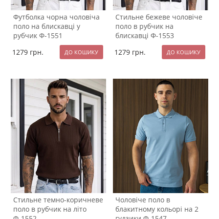
Футболка чорна чоловіча
Стильне бежеве чоловіче
поло на блискавці у
поло в рубчик на
рубчик Ф-1551
блискавці Ф-1553
1279
грн.
1279
грн.
Стильне темно-коричневе
Чоловіче поло в
поло в рубчик на літо
блакитному кольорі на 2
Ф-1552
гудзики Ф-1547