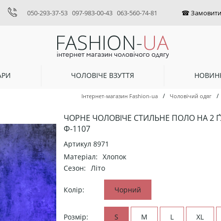
050-293-37-53
097-983-00-43
063-560-74-81
АРИ
ЧОЛОВІЧЕ ВЗУТТЯ
НОВИН
/
/
Інтернет-магазин Fashion-ua
Чоловічий одяг
ЧОРНЕ ЧОЛОВІЧЕ СТИЛЬНЕ ПОЛО НА 2 
Ф-1107
Артикул
8971
Матеріал:
Хлопок
Сезон:
Літо
Колір:
Чорний
Розмір:
S
M
L
XL