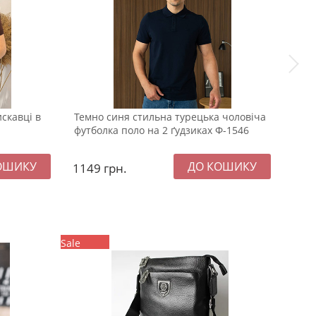
скавці в
Темно синя стильна турецька чоловіча
Темн
футболка поло на 2 ґудзиках Ф-1546
Ф-1
1149
грн.
134
Sale