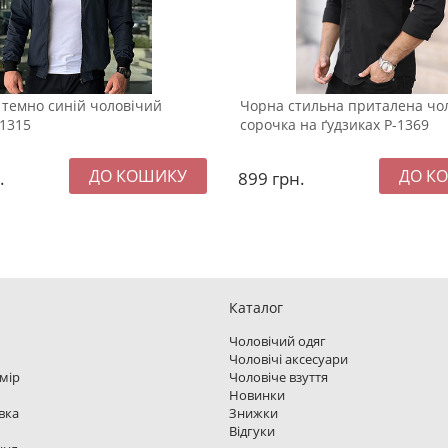
темно синій чоловічий
Чорна стильна приталена чо
1315
сорочка на ґудзиках Р-1369
.
899
грн.
Каталог
Чоловічий одяг
Чоловічі аксесуари
змір
Чоловіче взуття
Новинки
вка
Знижки
Відгуки