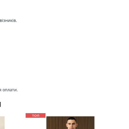
візників.
я оплати.
И