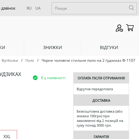
RU
UA
КИ
ЗНИЖКИ
ВІДГУКИ
/
/
Чорне чоловіче стильне поло на 2 ґудзиках Ф-1107
Футболки
Поло
ҐУДЗИКАХ
Є у наявності
ОПЛАТА ПІСЛЯ ОТРИМАННЯ
Відсутня передоплата
ДОСТАВКА
Безкоштовна доставка (або
знижка 100грн) при
замовленні від 2 позицій на
суму понад 3000 грн.
XXL
ГАРАНТІЯ