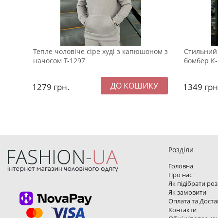
Тепле чоловіче сіре худі з капюшоном з
Стильний 
начосом Т-1297
бомбер К-
1279
грн.
1349
грн
Розділи
Головна
Про нас
Як підібрати ро
Як замовити
Оплата та Доста
Контакти