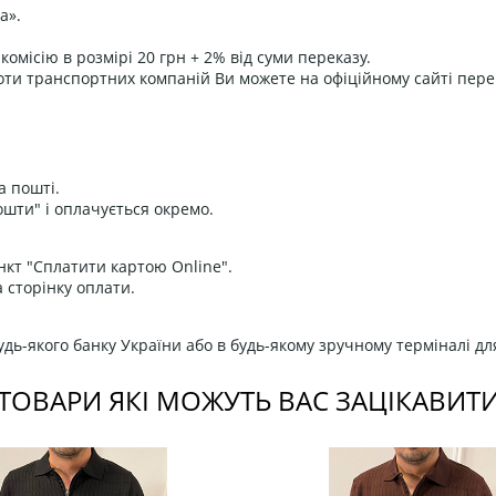
а».
омісію в розмірі 20 грн + 2% від суми переказу.
оти транспортних компаній Ви можете на офіційному сайті пере
а пошті.
ошти" і оплачується окремо.
нкт "Сплатити картою Online".
 сторінку оплати.
дь-якого банку України або в будь-якому зручному терміналі дл
ТОВАРИ ЯКІ МОЖУТЬ ВАС ЗАЦІКАВИТ