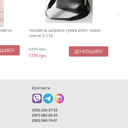
ловіча
Чоловіча шкіряна сумка plein через
Модн
плече S-110
Diese
1999
грн.
289
1779
грн.
Контакти
(050) 293-37-53
(097) 983-00-43
(063) 560-74-81