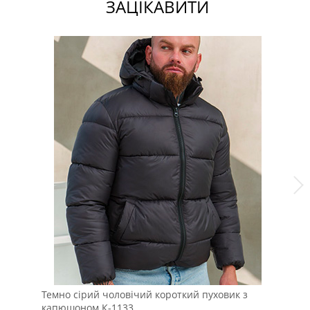
ЗАЦІКАВИТИ
Темно сірий чоловічий короткий пуховик з
Мо
капюшоном К-1133
ов