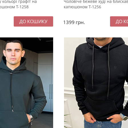
 кольорі графіт на
Чоловіче бежеве худі на блискав
пюшоном Т-1258
капюшоном Т-1256
1399
грн.