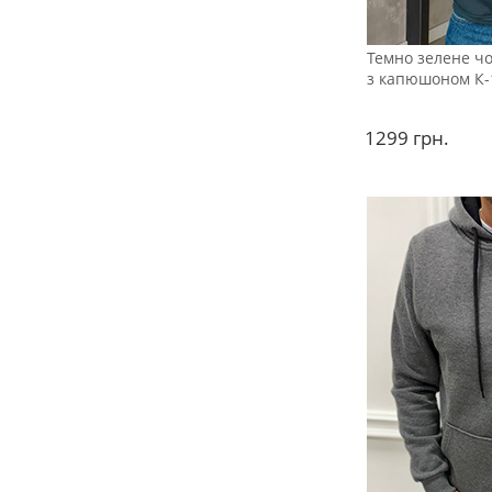
Темно зелене чол
з капюшоном К-
1299
грн.