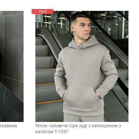
искавкою
Тепле чоловіче сіре худі з капюшоном з
начосом Т-1297