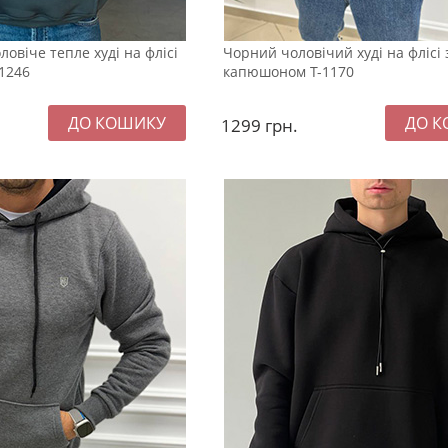
овіче тепле худі на флісі
Чорний чоловічий худі на флісі 
1246
капюшоном Т-1170
1299
грн.