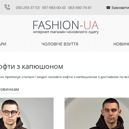
050-293-37-53
097-983-00-43
063-560-74-81
АРИ
ЧОЛОВІЧЕ ВЗУТТЯ
НОВИН
кофти з капюшоном
н пропонує стильні і модні чоловічі кофти з капюшоном з доставкою по всій 
новинкам