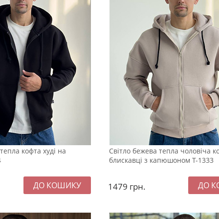
тепла кофта худі на
Світло бежева тепла чоловіча к
4
блискавці з капюшоном Т-1333
1479
грн.