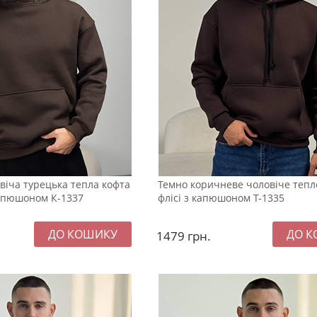
віча турецька тепла кофта
Темно коричневе чоловіче тепле
 капюшоном К-1337
флісі з капюшоном Т-1335
1479
грн.