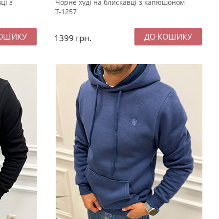
ці з
Чорне худі на блискавці з капюшоном
Т-1257
1399
грн.