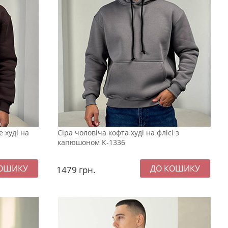
 худі на
Сіра чоловіча кофта худі на флісі з
капюшоном К-1336
1479
грн.