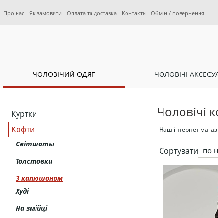
Про нас
Як замовити
Оплата та доставка
Контакти
Обмін / повернення
ЧОЛОВІЧИЙ ОДЯГ
ЧОЛОВІЧІ АКСЕСУ
Чоловічі 
Куртки
Кофти
Наш інтернет магази
Світшоты
Сортувати
по 
Толстовки
З капюшоном
Худі
На змійці