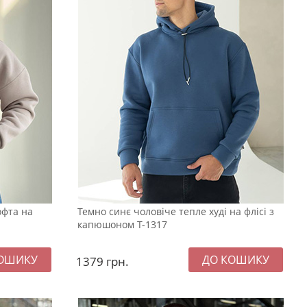
офта на
Темно синє чоловіче тепле худі на флісі з
капюшоном Т-1317
1379
грн.