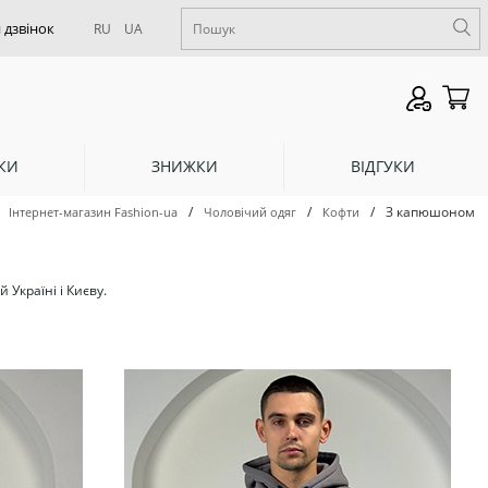
RU
UA
КИ
ЗНИЖКИ
ВІДГУКИ
/
/
/
З капюшоном
Інтернет-магазин Fashion-ua
Чоловічий одяг
Кофти
Україні і Києву.