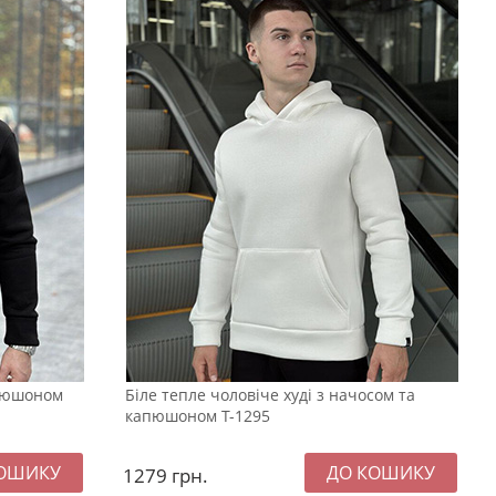
апюшоном
Біле тепле чоловіче худі з начосом та
капюшоном Т-1295
1279
грн.