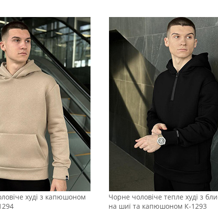
ловіче худі з капюшоном
Чорне чоловіче тепле худі з бл
1294
на шиї та капюшоном К-1293