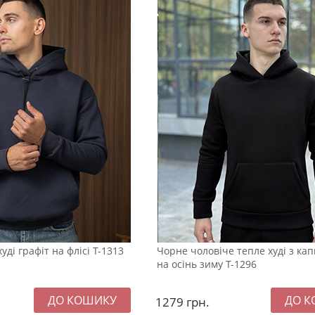
уді графіт на флісі Т-1313
Чорне чоловіче тепле худі з к
на осінь зиму Т-1296
1279
грн.