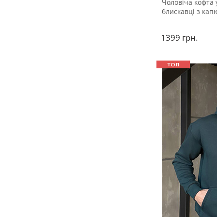
Чоловіча кофта у
блискавці з ка
1399
грн.