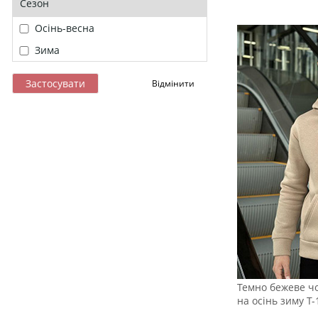
Сезон
Осінь-весна
Зима
Темно бежеве чо
на осінь зиму Т-