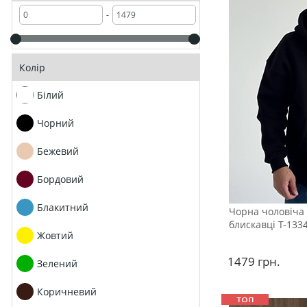
-
Колір
Білий
Чорний
Бежевий
Бордовий
Блакитний
Чорна чоловіча 
блискавці Т-133
Жовтий
1479
грн.
Зелений
Коричневий