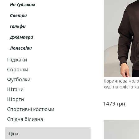
На ґудзиках
Светри
Гольфи
Джемпери
Лонгсліви
Піджаки
Сорочки
Футболки
Коричнева чоло
худі на флісі з
Штани
Шорти
1479
грн.
Спортивні костюми
Спідня білизна
Ціна