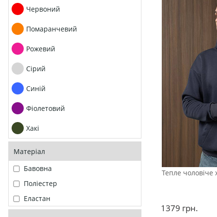
Червоний
Помаранчевий
Рожевий
Сірий
Синій
Фіолетовий
Хакі
Матеріал
Бавовна
Тепле чоловіче х
Поліестер
Еластан
1379
грн.