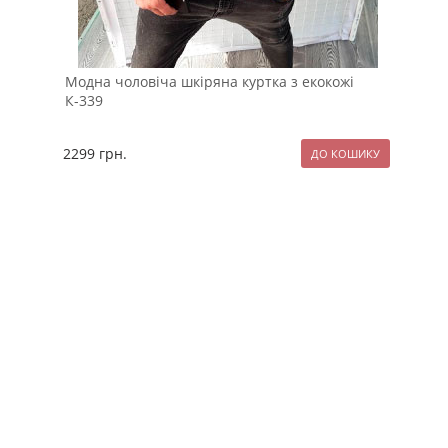
Модна чоловіча шкіряна куртка з екокожі
Бом
К-339
К-1
2299
грн.
189