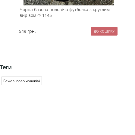
Чорна базова чоловіча футболка з круглим
Чор
вирізом Ф-1145
Т-4
549
грн.
119
Теги
Бежеві поло чоловічі