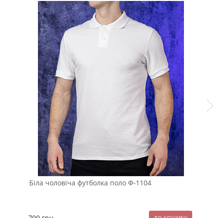
Біла чоловіча футболка поло Ф-1104
Те
Ф-
799
грн.
97