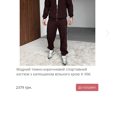
Модний темно-коричневий спортивний
Чор
костюм з капюшоном вільного крою К-996
Р-1
2379
грн.
89