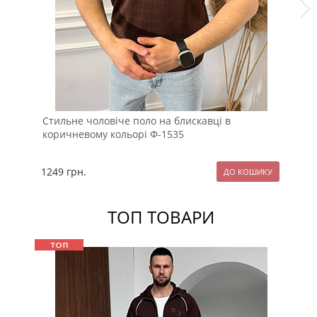
Стильне чоловіче поло на блискавці в
Чо
коричневому кольорі Ф-1535
Ф-
1249
грн.
79
ТОП ТОВАРИ