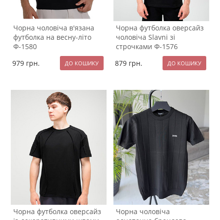
Чорна чоловіча в'язана
Чорна футболка оверсайз
футболка на весну-літо
чоловіча Slavni зі
Ф-1580
строчками Ф-1576
979
грн.
879
грн.
Чорна футболка оверсайз
Чорна чоловіча