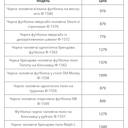
Модель
Ціна
Чорна чоловіча в'язана футболка на весну-
979
літо Ф-1580
Чорна футболка оверсайз чоловіча Slavni зі
879
строчками Ф-1576
Чорна футболка оверсайз із
779
декоративними швами Ф-1572
Чорна чоловіча однотонна брендова
1279
футболка Ф-1563
Чорна брендова чоловіча футболка поло
1379
Tommy на блискавці Ф-1562
Чорна чоловіча футболка у стилі Old Money
1099
Ф-1558
Чорне чоловіче однотонне поло на
879
ґудзиках Ф-1556
Чорна чоловіча спортивна футболка NB
899
Ф-1549
Футболка чорна чоловіча поло на
1279
блискавці у рубчик Ф-1551
Чорне чоловіче брендове поло Ralph L
1349