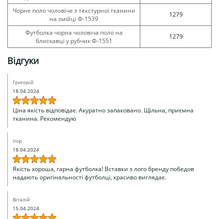
Чорне поло чоловіче з текстурної тканини
1279
на змійці Ф-1539
Футболка чорна чоловіча поло на
1279
блискавці у рубчик Ф-1551
Відгуки
Григорій
18.04.2024
Ціна якість відповідає. Акуратно запаковано. Щільна, приємна
тканина. Рекомендую
Ігор
18.04.2024
Якість хороша, гарна футболка! Вставки з лого бренду победов
надають оригінальності футболці, красиво виглядає.
Віталій
15.04.2024