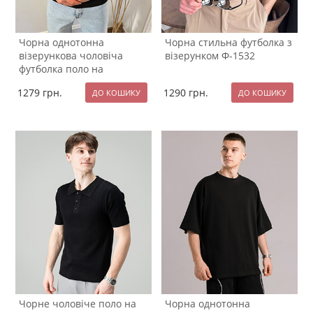
Чорна однотонна
Чорна стильна футболка з
візерункова чоловіча
візерунком Ф-1532
футболка поло на
блискавці Ф-1534
1279
грн.
1290
грн.
Чорне чоловіче поло на
Чорна однотонна