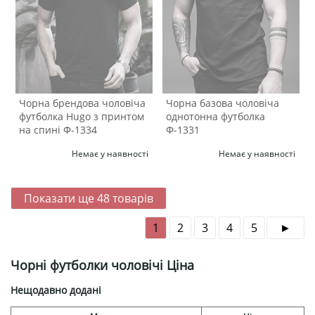
Чорна брендова чоловіча
Чорна базова чоловіча
футболка Hugo з принтом
однотонна футболка
на спині Ф-1334
Ф-1331
Немає у наявності
Немає у наявності
Показати ще
48
товарів
1
2
3
4
5
Чорні футболки чоловічі Ціна
Нещодавно додані