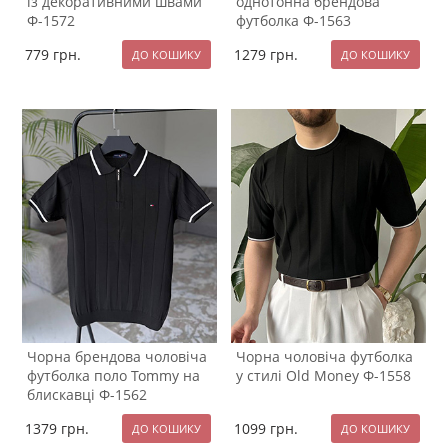
із декоративними швами
однотонна брендова
Ф-1572
футболка Ф-1563
779
грн.
1279
грн.
Чорна брендова чоловіча
Чорна чоловіча футболка
футболка поло Tommy на
у стилі Old Money Ф-1558
блискавці Ф-1562
1379
грн.
1099
грн.