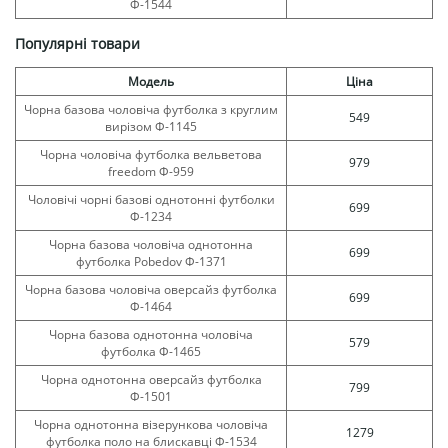
Ф-1544
Популярні товари
Модель
Ціна
Чорна базова чоловіча футболка з круглим
549
вирізом Ф-1145
Чорна чоловіча футболка вельветова
979
freedom Ф-959
Чоловічі чорні базові однотонні футболки
699
Ф-1234
Чорна базова чоловіча однотонна
699
футболка Pobedov Ф-1371
Чорна базова чоловіча оверсайз футболка
699
Ф-1464
Чорна базова однотонна чоловіча
579
футболка Ф-1465
Чорна однотонна оверсайз футболка
799
Ф-1501
Чорна однотонна візерункова чоловіча
1279
футболка поло на блискавці Ф-1534