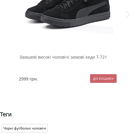
Замшеві високі чоловічі зимові кеди Т-721
Чор
вир
2999
грн.
54
Теги
Чорні футболки чоловічі