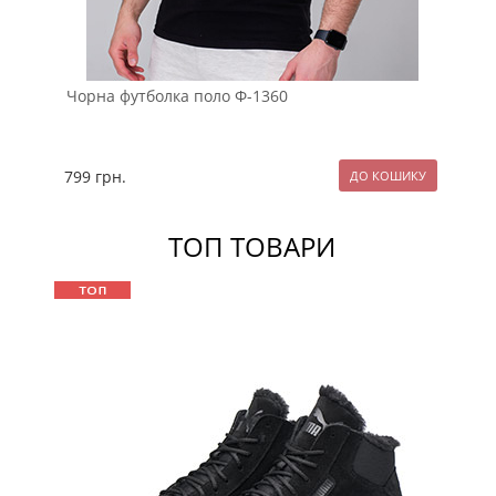
Чорна футболка поло Ф-1360
Ст
ва
799
грн.
79
ТОП ТОВАРИ