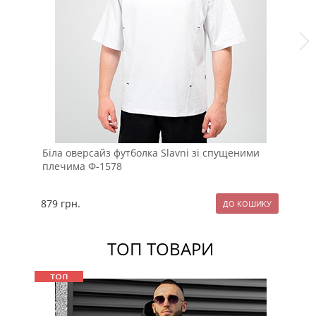
Біла оверсайз футболка Slavni зі спущеними
Ст
плечима Ф-1578
Ф-
879
грн.
12
ТОП ТОВАРИ