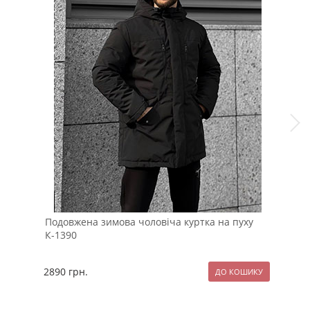
Подовжена зимова чоловіча куртка на пуху
Біл
К-1390
Р-1
2890
грн.
89