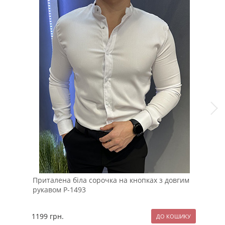
Приталена біла сорочка на кнопках з довгим
Тем
рукавом Р-1493
сор
1199
грн.
89