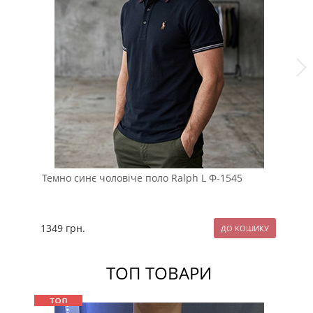
Темно синє чоловіче поло Ralph L Ф-1545
Чо
ст
1349
грн.
87
ТОП ТОВАРИ