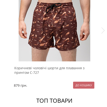
Коричневі чоловічі шорти для плавання з
Бр
принтом С-727
lau
879
грн.
12
ТОП ТОВАРИ