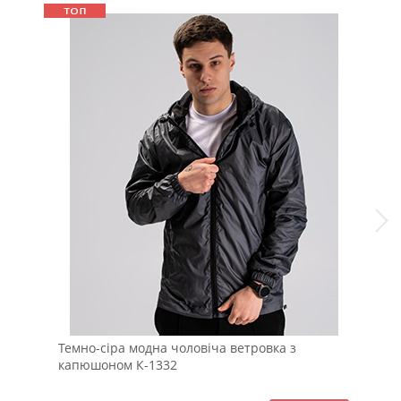
Темно-сіра модна чоловіча ветровка з
Чор
капюшоном К-1332
Р-1