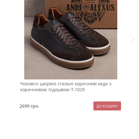
Чоловічі шкіряні стильні коричневі кеди з
Теп
коричневою підошвою Т-1029
нач
2699
грн.
127