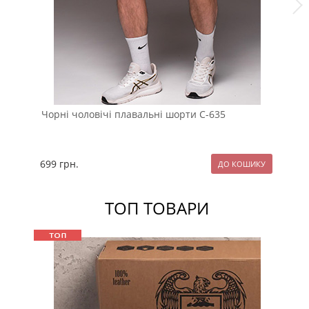
Чорні чоловічі плавальні шорти С-635
Бі
С-
699
грн.
87
ТОП ТОВАРИ