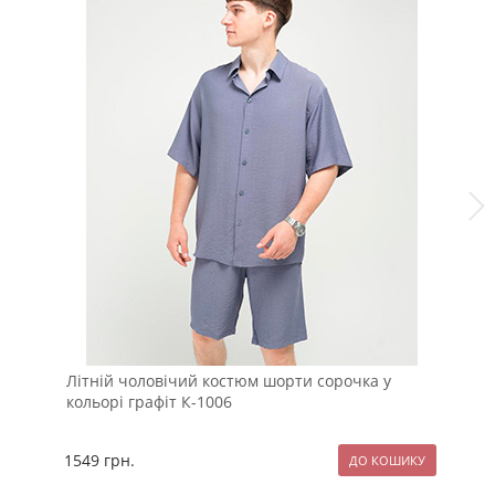
Літній чоловічий костюм шорти сорочка у
Лі
кольорі графіт К-1006
шо
1549
грн.
15