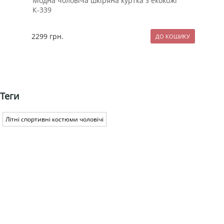
Модна чоловіча шкіряна куртка з екокожі
Чор
К-339
Т-8
2299
грн.
99
Теги
Літні спортивні костюми чоловічі