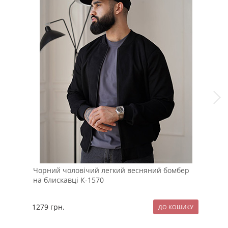
Чорний чоловічий легкий весняний бомбер
Кор
на блискавці К-1570
зим
1279
грн.
259