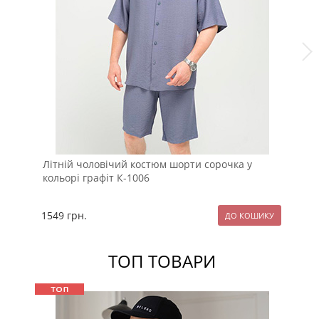
Літній чоловічий костюм шорти сорочка у
Лі
кольорі графіт К-1006
со
1549
грн.
13
ТОП ТОВАРИ