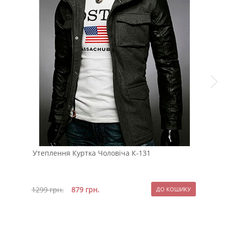
Утеплення Куртка Чоловіча К-131
Чор
вес
1299
грн.
879
грн.
229