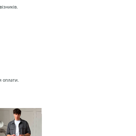
візників.
я оплати.