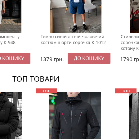
омплект у
Темно синій літній чоловічий
Стильни
у К-948
костюм шорти сорочка К-1012
сорочко
котону 
1379
грн.
1790
гр
ТОП ТОВАРИ