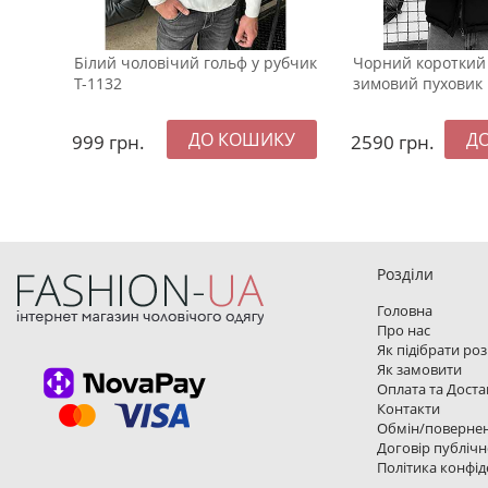
Білий чоловічий гольф у рубчик
Чорний короткий
Т-1132
зимовий пуховик 
999
грн.
2590
грн.
Розділи
Головна
Про нас
Як підібрати ро
Як замовити
Оплата та Доста
Контакти
Обмін/поверне
Договір публічн
Політика конфід