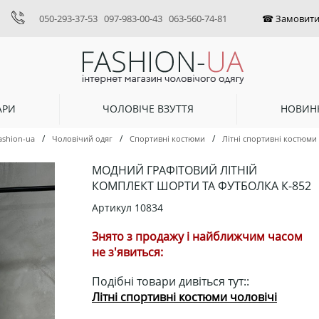
050-293-37-53
097-983-00-43
063-560-74-81
АРИ
ЧОЛОВІЧЕ ВЗУТТЯ
НОВИН
/
/
/
ashion-ua
Чоловічий одяг
Спортивні костюми
Літні спортивні костюми
МОДНИЙ ГРАФІТОВИЙ ЛІТНІЙ
КОМПЛЕКТ ШОРТИ ТА ФУТБОЛКА К-852
Артикул
10834
Знято з продажу і найближчим часом
не з'явиться:
Подібні товари дивіться тут::
Літні спортивні костюми чоловічі