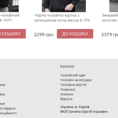
 чоловічий
Чорна чоловіча куртка з
Зимовий
К-1071
капюшоном осінь-весна К-774
начісом 
2299
грн.
2379
гр
Каталог
Чоловічий одяг
Чоловічі аксесуари
змір
Чоловіче взуття
Новинки
вка
Знижки
Відгуки
ння
Україна, м. Харкiв
ої оферти
ФОП Зачепа Сергій Ігорович
енційності