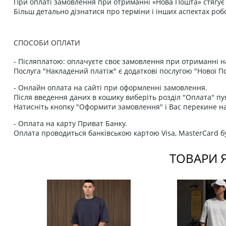
При оплаті замовлення при отриманні «Нова Пошта» стягує к
Більш детально дізнатися про терміни і інших аспектах роб
СПОСОБИ ОПЛАТИ
- Післяплатою: оплачуєте своє замовлення при отриманні н
Послуга "Накладений платіж" є додаткові послугою "Нової П
- Онлайн оплата на сайті при оформленні замовлення.
Після введення даних в кошику виберіть розділ "Оплата" пу
Натисніть кнопку "Оформити замовлення" і Вас перекине на
- Оплата на карту Приват Банку.
Оплата проводиться банківською картою Visa, MasterCard бу
ТОВАРИ 