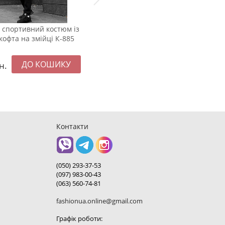
 спортивний костюм із
Зимова чоловіча шкіряна
кофта на змійці К-885
куртка з чорним хутром К-761
н.
3200
грн.
Контакти
(050) 293-37-53
(097) 983-00-43
(063) 560-74-81
fashionua.online@gmail.com
Графік роботи: