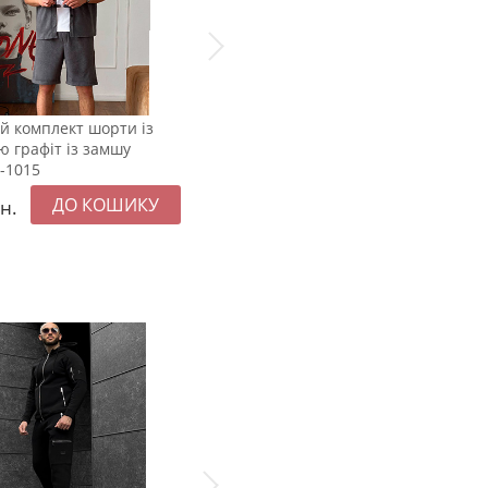
й комплект шорти із
Літній чоловічий модний
ю графіт із замшу
комплект шорти та футболка у
К-1015
світло-сірому кольорі К-999
н.
2099
грн.