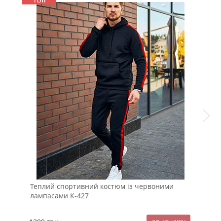
Теплий спортивний костюм із червоними
Мод
лампасами К-427
відт