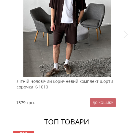
Літній чоловічий коричневий комплект шорти
Тем
сорочка К-1010
К-9
1379
грн.
12
ТОП ТОВАРИ