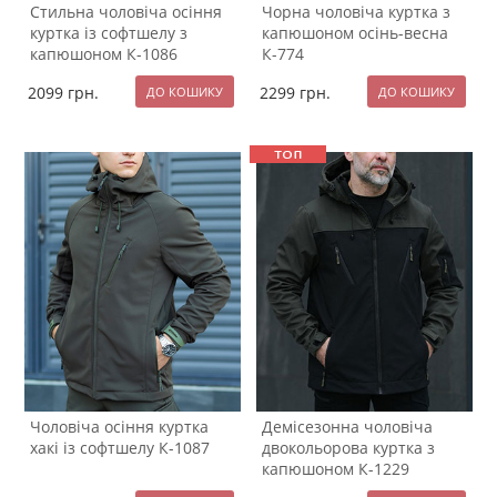
Стильна чоловіча осіння
Чорна чоловіча куртка з
куртка із софтшелу з
капюшоном осінь-весна
капюшоном К-1086
К-774
2099
грн.
2299
грн.
Чоловіча осіння куртка
Демісезонна чоловіча
хакі із софтшелу К-1087
двокольорова куртка з
капюшоном К-1229