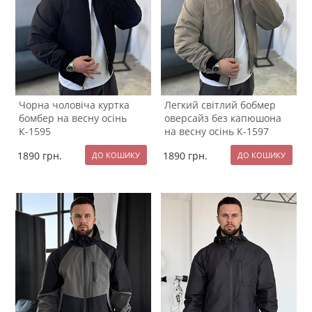
Чорна чоловіча куртка
Легкий світлий бобмер
бомбер на весну осінь
оверсайз без капюшона
К-1595
на весну осінь К-1597
1890
грн.
1890
грн.