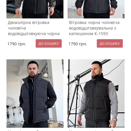
Двоколірна вітровка
Вітровка чорна чоловіча
чоловіча
водовідштовхувальна з
водовідштовхуюча чорна
капюшоном К-1593
з сірим К-1594
1790
грн.
1790
грн.