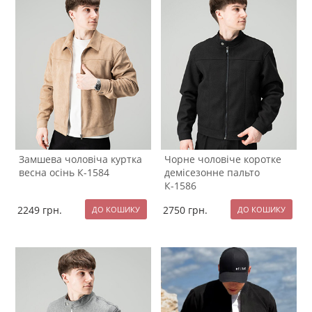
Замшева чоловіча куртка
Чорне чоловіче коротке
весна осінь К-1584
демісезонне пальто
К-1586
2249
грн.
2750
грн.