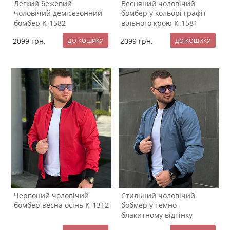
Легкий бежевий
Весняний чоловічий
чоловічий демісезонний
бомбер у кольорі графіт
бомбер К-1582
вільного крою К-1581
2099
грн.
2099
грн.
Червоний чоловічий
Стильний чоловічий
бомбер весна осінь К-1312
бобмер у темно-
блакитному відтінку
К-1313