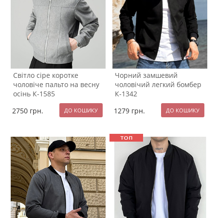
Світло сіре коротке
Чорний замшевий
чоловіче пальто на весну
чоловічий легкий бомбер
осінь К-1585
К-1342
2750
грн.
1279
грн.