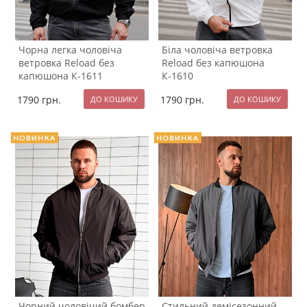
Чорна легка чоловіча
Біла чоловіча ветровка
ветровка Reload без
Reload без капюшона
капюшона К-1611
К-1610
1790
грн.
1790
грн.
Чорний чоловічий бомбер
Стильний демісезонний