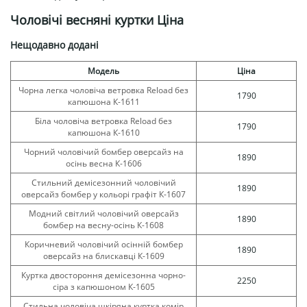
Чоловічі весняні куртки Ціна
Нещодавно додані
Модель
Ціна
Чорна легка чоловіча ветровка Reload без
1790
капюшона К-1611
Біла чоловіча ветровка Reload без
1790
капюшона К-1610
Чорний чоловічий бомбер оверсайз на
1890
осінь весна К-1606
Стильний демісезонний чоловічий
1890
оверсайз бомбер у кольорі графіт К-1607
Модний світлий чоловічий оверсайз
1890
бомбер на весну-осінь К-1608
Коричневий чоловічий осінній бомбер
1890
оверсайз на блискавці К-1609
Куртка двостороння демісезонна чорно-
2250
сіра з капюшоном К-1605
Стильна чоловіча шкіряна куртка комір