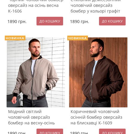
оверсайз на осінь весна
чоловічий оверсайз
К-1606
бомбер у кольорі графіт
К-1607
1890
грн.
1890
грн.
Модний світлий
Коричневий чоловічий
чоловічий оверсайз
осінній бомбер оверсайз
бомбер на весну-осінь
на блискавці К-1609
К-1608
1890
грн.
1890
грн.