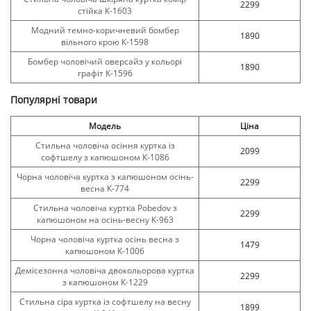
2299
стійка К-1603
Модний темно-коричневий бомбер
1890
вільного крою К-1598
Бомбер чоловічий оверсайз у кольорі
1890
графіт К-1596
Популярні товари
Модель
Ціна
Стильна чоловіча осіння куртка із
2099
софтшелу з капюшоном К-1086
Чорна чоловіча куртка з капюшоном осінь-
2299
весна К-774
Стильна чоловіча куртка Pobedov з
2299
капюшоном на осінь-весну К-963
Чорна чоловіча куртка осінь весна з
1479
капюшоном К-1006
Демісезонна чоловіча двокольорова куртка
2299
з капюшоном К-1229
Стильна сіра куртка із софтшелу на весну
1899