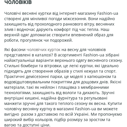
чоловіків
Чоловічі весняні куртки від інтернет-магазину Fashion-ua
створені для мінливої погоди міжсезоння. Вони надійно
захищають від прохолодного ранкового вітру, весняних
злив і водночас дарують комфорт під час тепла. Наш
верхній одяг допомагає створити впевнений образ для
роботи, прогулянок чи подорожей.
Які фасони
чоловічих курток
на весну для чоловіків
представлені в каталозі? В асортименті Fashion-ua зібрані
найактуальніші варіанти верхнього одягу весняного сезону.
Стильні бомбери та вітровки, це легкі куртки, які ідеально
підходять для створення образів у стилі кежуал та спорт.
Практичні демісезонні парки, це моделі з капюшоном та
водовідштовхувальним покриттям для дощових днів. Якісні
матеріали, такі як нейлон і плащівка з мембранними
технологіями, захищають від вологи та дихають. Зручні
внутрішні кишені, надійна фурнітура та регульовані
манжети зручні для такого теплого сезону як весна. Купити
чоловічу весняну куртку в магазині Fashion-ua ви можете
вигідно разом з доставкою по всій Україні. Ми пропонуємо
широкий вибір кольорів, підбір розміру за зростом та
вагою та доступні ціни.