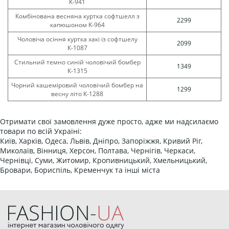
К-941
Комбінована весняна куртка софтшелл з
2299
капюшоном К-964
Чоловіча осіння куртка хакі із софтшелу
2099
К-1087
Стильний темно синій чоловічий бомбер
1349
К-1315
Чорний кашеміровий чоловічий бомбер на
1299
весну літо К-1288
Отримати свої замовлення дуже просто, адже ми надсилаємо
товари по всій Україні:
Київ, Харків, Одеса, Львів, Дніпро, Запоріжжя, Кривий Ріг,
Миколаїв, Вінниця, Херсон, Полтава, Чернігів, Черкаси,
Чернівці, Суми, Житомир, Кропивницький, Хмельницький,
Бровари, Бориспіль, Кременчук та інші міста