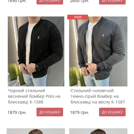
1690
грн.
2600
грн.
Чорний стильний
Стильний чоловічий
весняний бомбер Polo на
темно-сірий бомбер на
блискавці К-1588
блискавці на весну К-1587
1879
грн.
1879
грн.