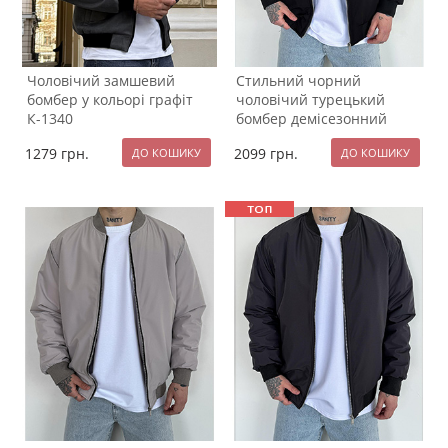
Чоловічий замшевий
Стильний чорний
бомбер у кольорі графіт
чоловічий турецький
К-1340
бомбер демісезонний
К-1355
1279
грн.
2099
грн.