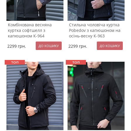
Комбінована весняна
Стильна чоловіча куртка
куртка софтшелл з
Pobedov з капюшоном на
капюшоном К-964
осінь-весну К-963
2299
грн.
2299
грн.