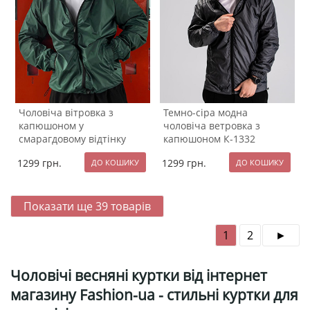
Чоловіча вітровка з
Темно-сіра модна
капюшоном у
чоловіча ветровка з
смарагдовому відтінку
капюшоном К-1332
К-1334
1299
грн.
1299
грн.
Показати ще
39
товарів
1
2
Чоловічі весняні куртки від інтернет
магазину Fashion-ua - стильні куртки для