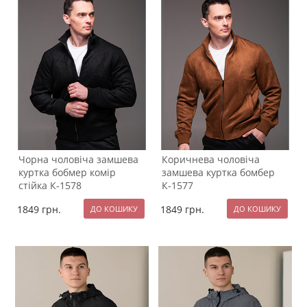
Чорна чоловіча замшева
Коричнева чоловіча
куртка бобмер комір
замшева куртка бомбер
стійка К-1578
К-1577
1849
грн.
1849
грн.