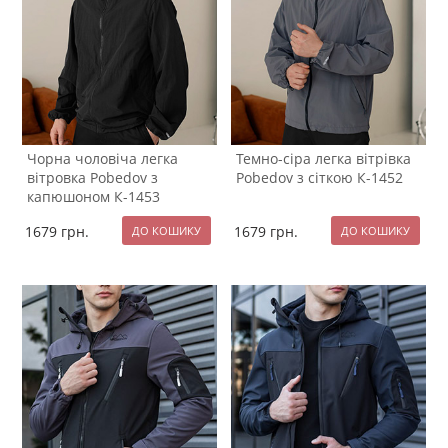
Чорна чоловіча легка
Темно-сіра легка вітрівка
вітровка Pobedov з
Pobedov з сіткою К-1452
капюшоном К-1453
1679
грн.
1679
грн.