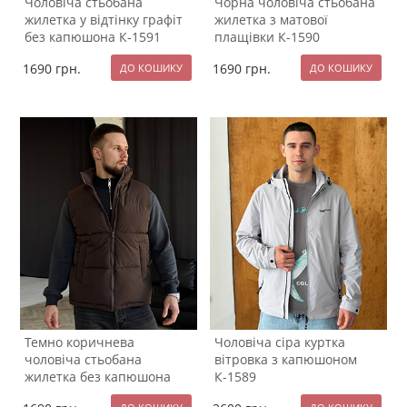
Чоловіча стьобана
Чорна чоловіча стьобана
жилетка у відтінку графіт
жилетка з матової
без капюшона К-1591
плащівки К-1590
1690
грн.
1690
грн.
Темно коричнева
Чоловіча сіра куртка
чоловіча стьобана
вітровка з капюшоном
жилетка без капюшона
К-1589
К-1592