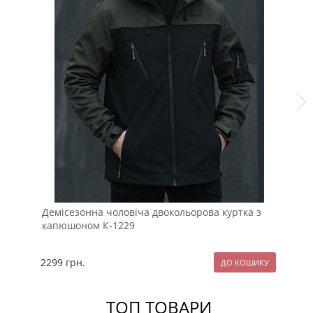
Демісезонна чоловіча двокольорова куртка з
Ст
капюшоном К-1229
на
2299
грн.
22
ТОП ТОВАРИ