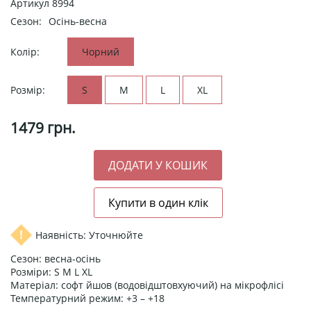
Артикул
8994
Сезон:
Осінь-весна
Колір:
Чорний
Розмір:
S
M
L
XL
1479
грн.
Наявність: Уточнюйте
Сезон: весна-осінь
Розміри: S M L XL
Матеріал: софт йшов (водовідштовхуючий) на мікрофлісі
Температурний режим: +3 – +18