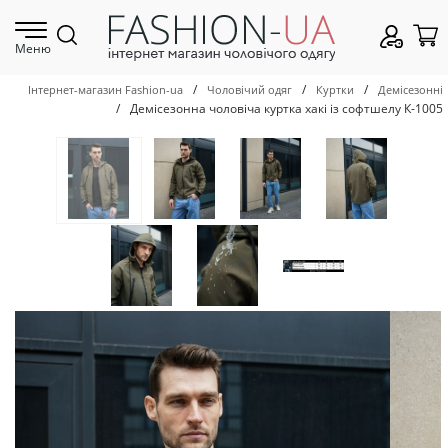
Меню
/
/
/
Інтернет-магазин Fashion-ua
Чоловічий одяг
Куртки
Демісезонні
/
Демісезонна чоловіча куртка хакі із софтшелу К-1005