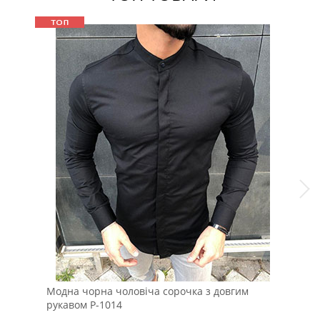
Модна чорна чоловіча сорочка з довгим
Чор
рукавом Р-1014
на 