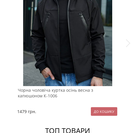
Чорна чоловіча куртка осінь весна з
Чо
капюшоном К-1006
ка
1479
грн.
28
ТОП ТОВАРИ