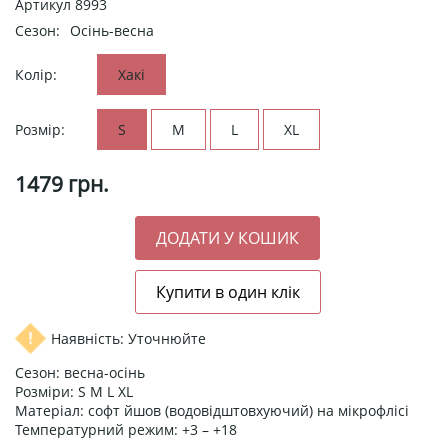
Артикул
8993
Сезон:
Осінь-весна
Колір:
Хакі
Розмір:
S
M
L
XL
1479
грн.
Наявність: Уточнюйте
Сезон: весна-осінь
Розміри: S M L XL
Матеріал: софт йшов (водовідштовхуючий) на мікрофлісі
Температурний режим: +3 – +18