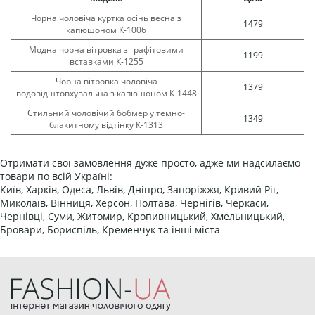
Чорна чоловіча куртка осінь весна з
1479
капюшоном К-1006
Модна чорна вітровка з графітовими
1199
вставками К-1255
Чорна вітровка чоловіча
1379
водовідштовхувальна з капюшоном К-1448
Стильний чоловічий бобмер у темно-
1349
блакитному відтінку К-1313
Отримати свої замовлення дуже просто, адже ми надсилаємо
товари по всій Україні:
Київ, Харків, Одеса, Львів, Дніпро, Запоріжжя, Кривий Ріг,
Миколаїв, Вінниця, Херсон, Полтава, Чернігів, Черкаси,
Чернівці, Суми, Житомир, Кропивницький, Хмельницький,
Бровари, Бориспіль, Кременчук та інші міста