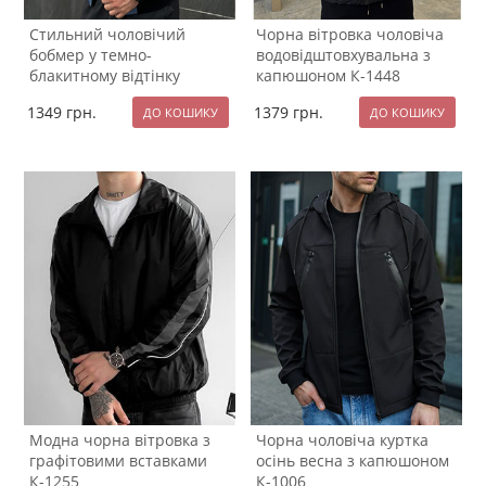
Стильний чоловічий
Чорна вітровка чоловіча
бобмер у темно-
водовідштовхувальна з
блакитному відтінку
капюшоном К-1448
К-1313
1349
грн.
1379
грн.
Модна чорна вітровка з
Чорна чоловіча куртка
графітовими вставками
осінь весна з капюшоном
К-1255
К-1006