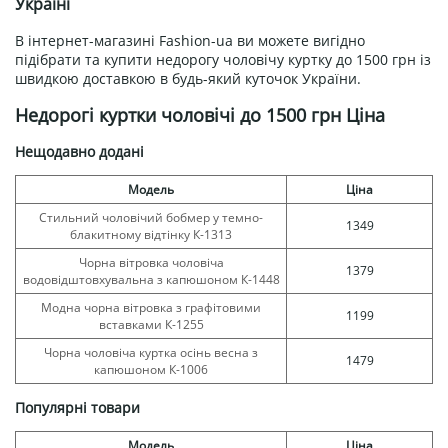
Україні
В інтернет-магазині Fashion-ua ви можете вигідно
підібрати та купити недорогу чоловічу куртку до 1500 грн із
швидкою доставкою в будь-який куточок України.
Недорогі куртки чоловічі до 1500 грн Ціна
Нещодавно додані
Модель
Ціна
Стильний чоловічий бобмер у темно-
1349
блакитному відтінку К-1313
Чорна вітровка чоловіча
1379
водовідштовхувальна з капюшоном К-1448
Модна чорна вітровка з графітовими
1199
вставками К-1255
Чорна чоловіча куртка осінь весна з
1479
капюшоном К-1006
Популярні товари
Модель
Ціна