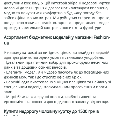
доступним кожному. У цій категорії зібрані недорогі куртки
чоловічі до 1500 грн, які дозволяють виглядати впевнено,
модно та почуватися комфортно в будь-яку погоду без
зайвих фінансових витрат. Ми руйнуємо стереотип про те,
що дешево означає неякісно, адже всі представлені моделі
проходять ретельний контроль пошиття та фурнітури.
Асортимент бюджетних моделей у магазині Fashion-
ua
У нашому каталозі за вигідною ціною ви знайдете
верхній
одяг
для різних погодних умов та стильових уподобань:
- Ідеальний практичний вибір для прохолодних весняних
ранків та дощових осінніх вечорів.
- Елегантні моделі, які чудово пасують як до повсякденних
джинсів мом, так і до строгих офісних брюк.
- Верхній одяг виготовлено з міцної плащівки та нейлону зі
спеціальним водовідштовхувальним просоченням проти
злив.
- Міцні блискавки, зручні кнопки, глибокі кишені та
ергономічні капюшони для щоденного захисту від негоди.
Купити недорогу чоловічу куртку до 1500 грн в