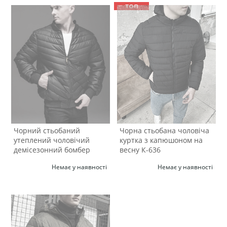
Чорний стьобаний
Чорна стьобана чоловіча
утеплений чоловічий
куртка з капюшоном на
демісезонний бомбер
весну К-636
К-1275
Немає у наявності
Немає у наявності