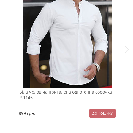
Біла чоловіча приталена однотонна сорочка
Вес
Р-1146
віл
899
грн.
209