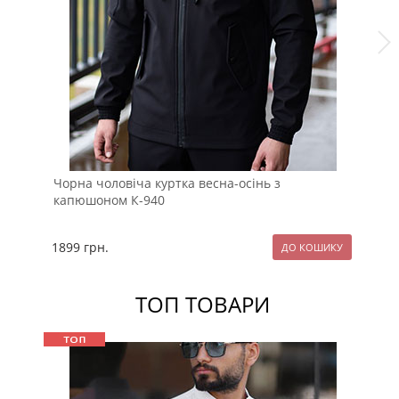
Чорна чоловіча куртка весна-осінь з
Чо
капюшоном К-940
Sh
1899
грн.
22
ТОП ТОВАРИ