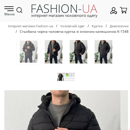
Меню
/
/
/
Інтернет-магазин Fashion-ua
Чоловічий одяг
Куртки
Демісезонні
/
Стьобана чорна чоловіча куртка зі знімним капюшоном К-1548