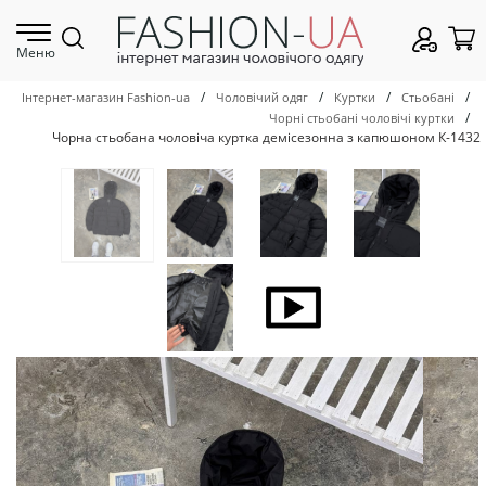
Меню
/
/
/
/
Інтернет-магазин Fashion-ua
Чоловічий одяг
Куртки
Стьобані
/
Чорні стьобані чоловічі куртки
Чорна стьобана чоловіча куртка демісезонна з капюшоном К-1432