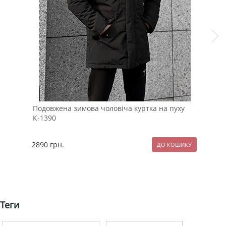
Подовжена зимова чоловіча куртка на пуху
Сти
К-1390
чор
2890
грн.
119
Теги