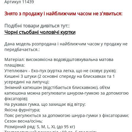
Артикул
11439
Знято з продажу і найближчим часом не з'явиться:
Подібні товари дивіться тут::
Чорні стьобані чоловічі куртки
Дана модель розпродана і найближчим часом у продажу не
передбачається.:
Матеріал: високоякісна водовідштовхувальна матова
плащівка;
Утеплювач - Еко-пух (куртка легка, що не сковує рухів);
Кишені 3 штуки (2 основні спереду на блискавках та 1
усередині на липучці;
Знімний капюшон (відстібається блискавкою), об'єм
капюшона можна регулювати шнуром-гумкою за допомогою
фіксаторів);
На рукавах гумка, що захищає від вітру;
Якісна фурнітура;
Пояс регулюється за допомогою шнура-гумки з фіксаторами;
Сезон весна/осінь;
Розмірний ряд: S, M, L, XL (до 95 кг)