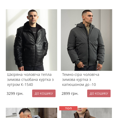
Шкіряна чоловіча тепла
Темно-сіра чоловіча
зимова стьобана куртка з
зимова куртка з
хутром К-1540
капюшоном до -10
градусів К-1524
3299
грн.
2899
грн.