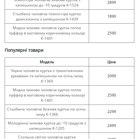
2899
капюшоном до -10 градусів К-1524
Стьобана чоловіча темно-сіра куртка
1890
демісезонна з капюшоном К-1439
Модна зимова чоловіча куртка тепла
пуффер в матовому коричневому кольорі
2590
К-1401
Популярні товари
Модель
Ціна
Чорна чоловіча куртка з трикотажними
рукавами та капюшоном на осінь-зиму
2099
К-1369
Модна зимова чоловіча куртка тепла
пуффер в матовому коричневому кольорі
2590
К-1401
Стьобана чоловіча бежева куртка на осінь-
2299
зиму К-1366
Молодіжна зимова куртка до -10 градусів з
2499
капюшоном К-1205
Стильна світла чоловіча куртка