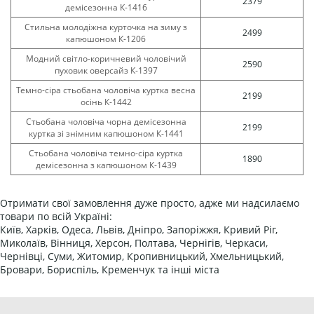
2379
демісезонна К-1416
Стильна молодіжна курточка на зиму з
2499
капюшоном К-1206
Модний світло-коричневий чоловічий
2590
пуховик оверсайз К-1397
Темно-сіра стьобана чоловіча куртка весна
2199
осінь К-1442
Стьобана чоловіча чорна демісезонна
2199
куртка зі знімним капюшоном К-1441
Стьобана чоловіча темно-сіра куртка
1890
демісезонна з капюшоном К-1439
Отримати свої замовлення дуже просто, адже ми надсилаємо
товари по всій Україні:
Київ, Харків, Одеса, Львів, Дніпро, Запоріжжя, Кривий Ріг,
Миколаїв, Вінниця, Херсон, Полтава, Чернігів, Черкаси,
Чернівці, Суми, Житомир, Кропивницький, Хмельницький,
Бровари, Бориспіль, Кременчук та інші міста