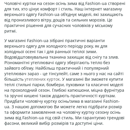
Чоловічі куртки на сезон осінь зима від Fashion-ua створені
для тих, хто цінує комфорт і стиль. Наш інтернет магазину
верхнього одягу Fashion-ua об'єднує моделі, які захищають
від пронизливого вітру, дощів та сильних морозів. Це
практичні рішення для сучасних чоловіків у міському
ритмі.
У магазині Fashion-ua зібрані практичні варіанти
верхнього одягу для холодного періоду року, як для
холодньої осені так і для ранньої теплої зими.
Водовідштовхувальна тканина захищає від снігу та злив.
Різноманітні утеплювачі одягу зберігають тепло без
зайвого об'єму. Найбільш практичний і популярний
утеплювач зараз - це тінсулейт, саме з нього у нас на сайті
більшість
утеплених курток
. У магазині Ви зможете купити
теплі стильні парки, бомбери, пуховики та класичні моделі
на прохолодний сезон. Глибокі капюшони, міцна фурнітура
та зручні кишені також додають практичності курткам.
Придбати чоловічу куртку осінь/зима в магазині Fashion-
ua. З нашою допомогою Ви можете легко підібрати розмір
та оформити замовлення на чоловічу куртку сезону осінь
зима від Fashion-ua під свій стиль. Ми гарантуємо трендові
фасони, великий вибір розмірів та доступні ціни.