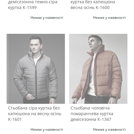
демісезонна темно-сіра
куртка без капюшона
куртка К-1599
весна осінь К-1600
Немає у наявності
Немає у наявності
Стьобана сіра куртка без
Стьобана чоловіча
капюшона на весну-осінь
помаранчева куртка
К-1601
демісезонна К-1347
Немає у наявності
Немає у наявності