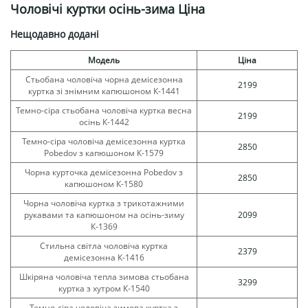
Чоловічі куртки осінь-зима Ціна
Нещодавно додані
Модель
Ціна
Стьобана чоловіча чорна демісезонна
2199
куртка зі знімним капюшоном К-1441
Темно-сіра стьобана чоловіча куртка весна
2199
осінь К-1442
Темно-сіра чоловіча демісезонна куртка
2850
Pobedov з капюшоном К-1579
Чорна курточка демісезонна Pobedov з
2850
капюшоном К-1580
Чорна чоловіча куртка з трикотажними
рукавами та капюшоном на осінь-зиму
2099
К-1369
Стильна світла чоловіча куртка
2379
демісезонна К-1416
Шкіряна чоловіча тепла зимова стьобана
3299
куртка з хутром К-1540
Темно-сіра чоловіча зимова куртка з