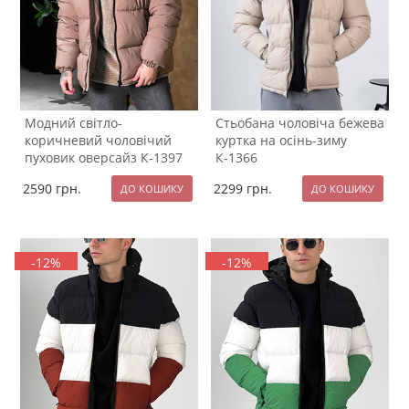
Модний світло-
Стьобана чоловіча бежева
коричневий чоловічий
куртка на осінь-зиму
пуховик оверсайз К-1397
К-1366
2590
грн.
2299
грн.
-12%
-12%