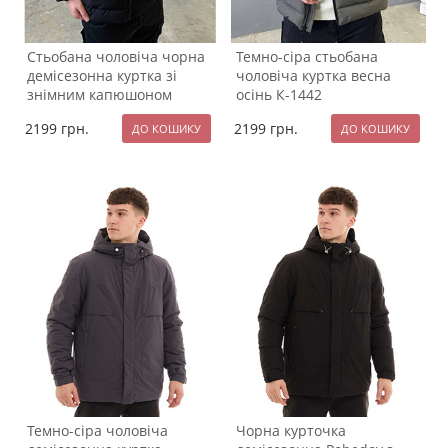
Стьобана чоловіча чорна
Темно-сіра стьобана
демісезонна куртка зі
чоловіча куртка весна
знімним капюшоном
осінь К-1442
К-1441
2199
грн.
2199
грн.
Темно-сіра чоловіча
Чорна курточка