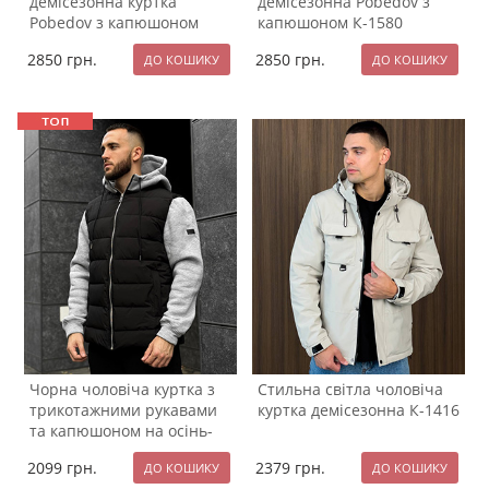
демісезонна куртка
демісезонна Pobedov з
Pobedov з капюшоном
капюшоном К-1580
К-1579
2850
грн.
2850
грн.
Чорна чоловіча куртка з
Стильна світла чоловіча
трикотажними рукавами
куртка демісезонна К-1416
та капюшоном на осінь-
зиму К-1369
2099
грн.
2379
грн.