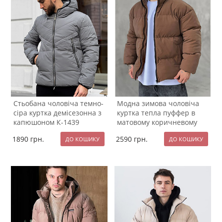
Стьобана чоловіча темно-
Модна зимова чоловіча
сіра куртка демісезонна з
куртка тепла пуффер в
капюшоном К-1439
матовому коричневому
кольорі К-1401
1890
грн.
2590
грн.