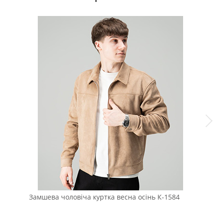
Замшева чоловіча куртка весна осінь К-1584
Чо
Sh