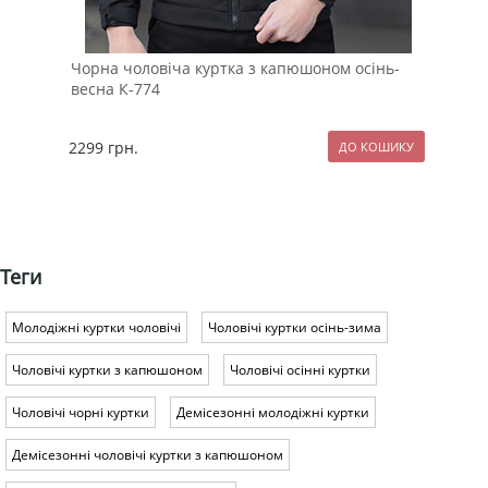
Чорна чоловіча куртка з капюшоном осінь-
Зам
весна К-774
2299
грн.
299
Теги
Молодіжні куртки чоловічі
Чоловічі куртки осінь-зима
Чоловічі куртки з капюшоном
Чоловічі осінні куртки
Чоловічі чорні куртки
Демісезонні молодіжні куртки
Демісезонні чоловічі куртки з капюшоном