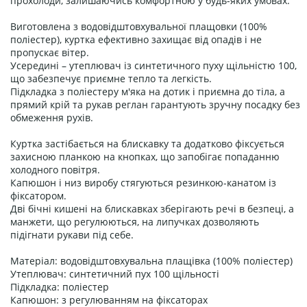
прохолоди, залишаючись комфортною у будь-яких умовах.
Виготовлена ​​з водовідштовхувальної плащовки (100%
поліестер), куртка ефективно захищає від опадів і не
пропускає вітер.
Усередині – утеплювач із синтетичного пуху щільністю 100,
що забезпечує приємне тепло та легкість.
Підкладка з поліестеру м'яка на дотик і приємна до тіла, а
прямий крій та рукав реглан гарантують зручну посадку без
обмеження рухів.
Куртка застібається на блискавку та додатково фіксується
захисною планкою на кнопках, що запобігає попаданню
холодного повітря.
Капюшон і низ виробу стягуються резинкою-канатом із
фіксатором.
Дві бічні кишені на блискавках зберігають речі в безпеці, а
манжети, що регулюються, на липучках дозволяють
підігнати рукави під себе.
Матеріал: водовідштовхувальна плащівка (100% поліестер)
Утеплювач: синтетичний пух 100 щільності
Підкладка: поліестер
Капюшон: з регулюванням на фіксаторах