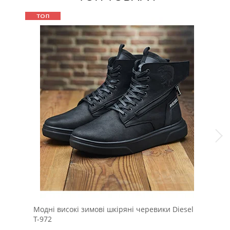
Модні високі зимові шкіряні черевики Diesel
Мод
Т-972
К-3