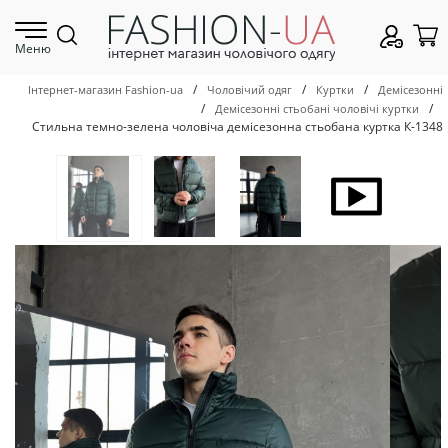
Меню
/
/
/
Інтернет-магазин Fashion-ua
Чоловічий одяг
Куртки
Демісезонні
/
/
Демісезонні стьобані чоловічі куртки
Стильна темно-зелена чоловіча демісезонна стьобана куртка К-1348