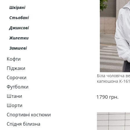
Шкіряні
Стьобані
Джинсові
Жилетки
Замшеві
Кофти
Піджаки
Біла чоловіча в
Сорочки
капюшона К-16
Футболки
Штани
1790
грн.
Шорти
Спортивні костюми
Спідня білизна