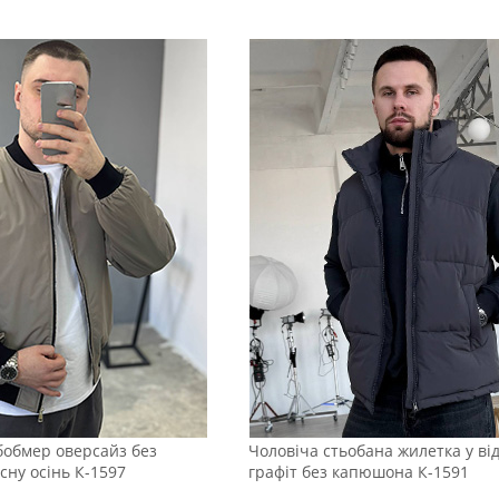
бобмер оверсайз без
Чоловіча стьобана жилетка у від
ну осінь К-1597
графіт без капюшона К-1591