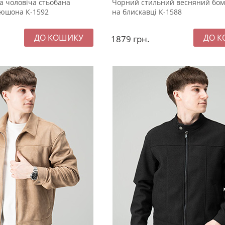
а чоловіча стьобана
Чорний стильний весняний бом
пюшона К-1592
на блискавці К-1588
1879
грн.