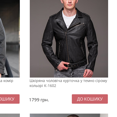
а комір
Шкіряна чоловіча курточка у темно сірому
кольорі К-1602
1799
грн.