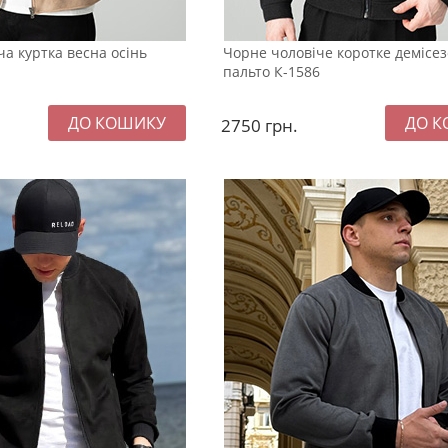
а куртка весна осінь
Чорне чоловіче коротке демісе
пальто К-1586
2750
грн.