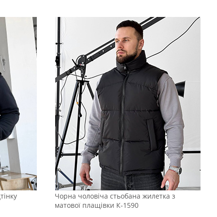
тінку
Чорна чоловіча стьобана жилетка з
матової плащівки К-1590