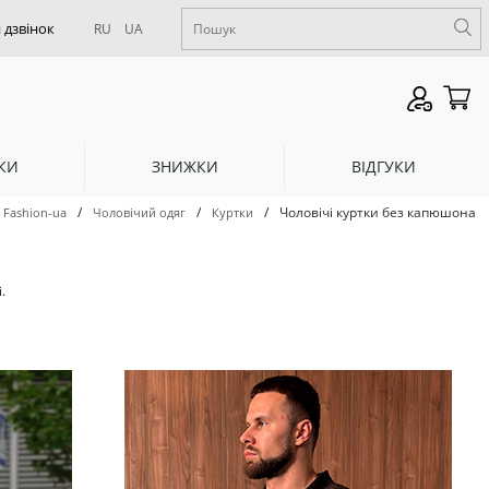
RU
UA
КИ
ЗНИЖКИ
ВІДГУКИ
/
/
/
Чоловічі куртки без капюшона
 Fashion-ua
Чоловічий одяг
Куртки
.