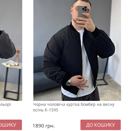
ольорі
Чорна чоловіча куртка бомбер на весну
осінь К-1595
1890
грн.