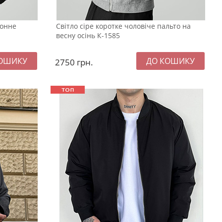
зонне
Світло сіре коротке чоловіче пальто на
весну осінь К-1585
2750
грн.