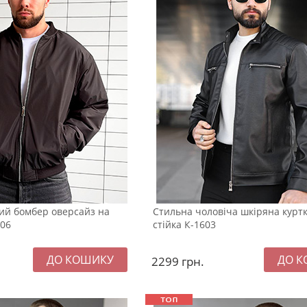
ий бомбер оверсайз на
Стильна чоловіча шкіряна куртк
606
стійка К-1603
2299
грн.