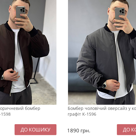
коричневий бомбер
Бомбер чоловічий оверсайз у к
-1598
графіт К-1596
1890
грн.