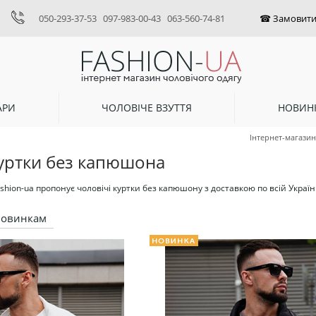
050-293-37-53
097-983-00-43
063-560-74-81
АРИ
ЧОЛОВІЧЕ ВЗУТТЯ
НОВИН
Інтернет-магазин
куртки без капюшона
shion-ua пропонує чоловічі куртки без капюшону з доставкою по всій Україні
новинкам