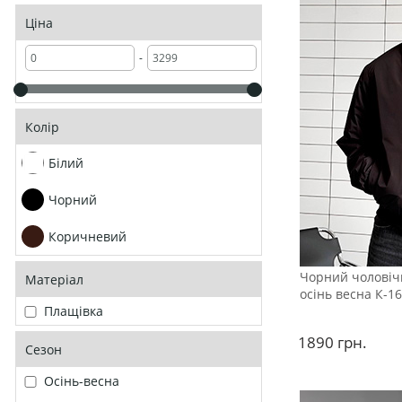
Ціна
-
Колір
Білий
Чорний
Коричневий
Чорний чоловіч
Матеріал
осінь весна К-1
Плащівка
1890
грн.
Сезон
Осінь-весна