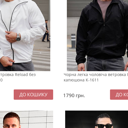
етровка Reload без
Чорна легка чоловіча ветровка 
10
капюшона К-1611
1790
грн.