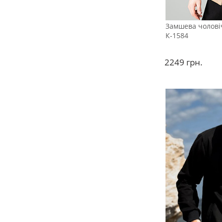
Замшева чоловіч
К-1584
2249
грн.