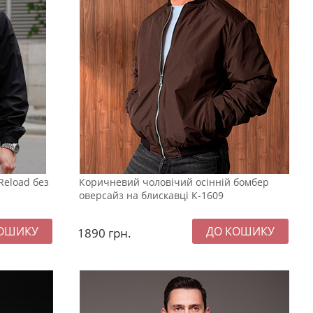
Reload без
Коричневий чоловічий осінній бомбер
оверсайз на блискавці К-1609
1890
грн.