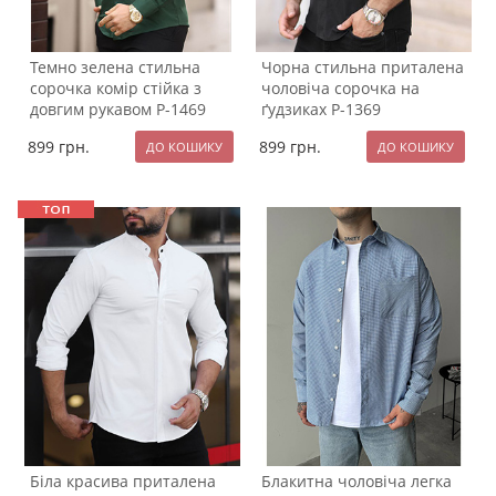
Темно зелена стильна
Чорна стильна приталена
сорочка комір стійка з
чоловіча сорочка на
довгим рукавом Р-1469
ґудзиках Р-1369
899
грн.
899
грн.
Біла красива приталена
Блакитна чоловіча легка