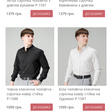
легка сорочка чоловіча з
коричнева сорочка
довгим рукавом Р-1591
бавовняна з довгим
рукавом Р-1590
1379
грн.
1379
грн.
Чорна класична чоловіча
Біла чоловіча класична
сорочка комір стійка
сорочка комір стійка на
Р-1588
ґудзиках Р-1587
1099
грн.
1099
грн.