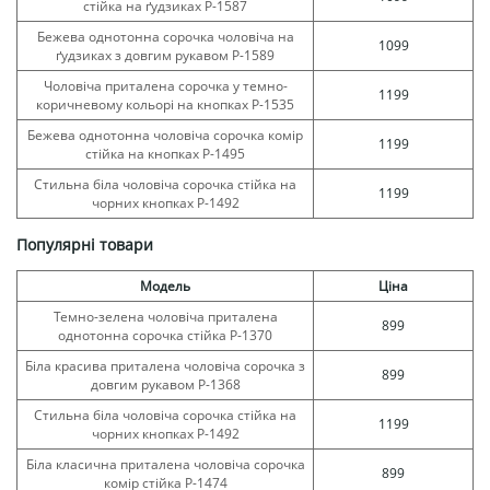
стійка на ґудзиках Р-1587
Бежева однотонна сорочка чоловіча на
1099
ґудзиках з довгим рукавом Р-1589
Чоловіча приталена сорочка у темно-
1199
коричневому кольорі на кнопках Р-1535
Бежева однотонна чоловіча сорочка комір
1199
стійка на кнопках Р-1495
Стильна біла чоловіча сорочка стійка на
1199
чорних кнопках Р-1492
Популярні товари
Модель
Ціна
Темно-зелена чоловіча приталена
899
однотонна сорочка стійка Р-1370
Біла красива приталена чоловіча сорочка з
899
довгим рукавом Р-1368
Стильна біла чоловіча сорочка стійка на
1199
чорних кнопках Р-1492
Біла класична приталена чоловіча сорочка
899
комір стійка Р-1474