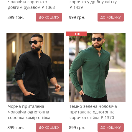
чоловіча сорочка з
сорочка у дрібну клітку
довгим рукавом Р-1368
Р-1439
899
грн.
999
грн.
Чорна приталена
Темно-зелена чоловіча
чоловіча однотонна
приталена однотонна
сорочка комір стійка
сорочка стійка Р-1370
Р-1422
899
грн.
899
грн.