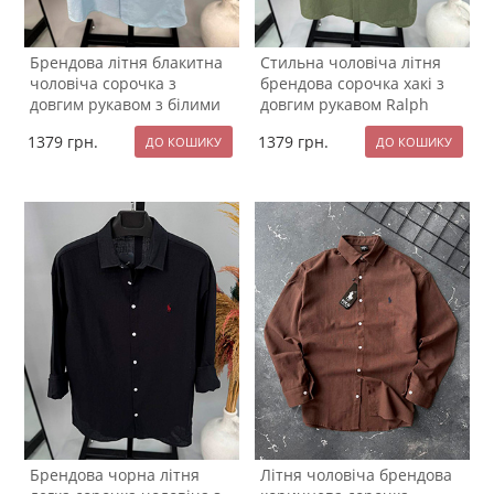
Брендова літня блакитна
Стильна чоловіча літня
чоловіча сорочка з
брендова сорочка хакі з
довгим рукавом з білими
довгим рукавом Ralph
гудзиками Р-1593
Lauren Р-1592
1379
грн.
1379
грн.
Брендова чорна літня
Літня чоловіча брендова