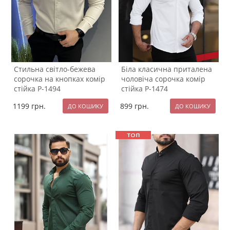
Стильна світло-бежева
Біла класична приталена
сорочка на кнопках комір
чоловіча сорочка комір
стійка Р-1494
стійка Р-1474
1199
грн.
899
грн.