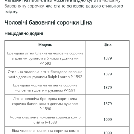
магазині Fashion-ua ви можете вигідно купити
чоловічу
бавовняну сорочку
, яка стане основою вашого стильного
іміджу.
Чоловічі бавовняні сорочки Ціна
Нещодавно додані
Модель
Ціна
Брендова літня блакитна чоловіча сорочка
з довгим рукавом з білими гудзиками
1379
Р-1593
Стильна чоловіча літня брендова сорочка
1379
хакі з довгим рукавом Ralph Lauren Р-1592
Брендова чорна літня легка сорочка
1379
чоловіча з довгим рукавом Р-1591
Літня чоловіча брендова коричнева
сорочка бавовняна з довгим рукавом
1379
Р-1590
Чорна класична чоловіча сорочка комір
1099
стійка Р-1588
Біла чоловіча класична сорочка комір
1099