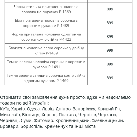
Чорна стильна приталена чоловіча
899
сорочка на ґудзиках Р-1369
Біла приталена чоловіча сорочка з
899
коротким рукавом Р-1489
Чорна приталена чоловіча однотонна
899
сорочка комір стійка Р-1422
Блакитна чоловіча легка сорочка у дрібну
999
клітку Р-1439
Темно-зелена чоловіча сорочка з коротким
899
рукавом Р-1491
Темно зелена стильна сорочка комір стійка
899
з довгим рукавом Р-1469
Отримати свої замовлення дуже просто, адже ми надсилаємо
товари по всій Україні:
Київ, Харків, Одеса, Львів, Дніпро, Запоріжжя, Кривий Ріг,
Миколаїв, Вінниця, Херсон, Полтава, Чернігів, Черкаси,
Чернівці, Суми, Житомир, Кропивницький, Хмельницький,
Бровари, Бориспіль, Кременчук та інші міста