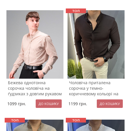
Бежева однотонна
Чоловіча приталена
сорочка чоловіча на
сорочка у темно-
ґудзиках з довгим рукавом
коричневому кольорі на
Р-1589
кнопках Р-1535
1099
грн.
1199
грн.