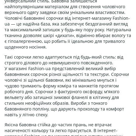
універсальний стиль. Бавовна залишається
найпопулярнішим матеріалом для створення чоловічого
верхнього одягу завдяки своїм унікальним властивостям.
Чоловічі бавовняні сорочки від інтернет-магазину Fashion-
ua — це надійна база, яка забезпечує бездоганний вигляд
та максимальний затишок у будь-яку пору року. Натуральна
тканина дозволяє шкірі «дихати», відмінно вбирає вологу та
є гіпоалергенною, що робить її ідеальною для тривалого
щоденного носіння.
Такі сорочки легко адаптуються під будь-який стиль: від
строгого ділового до невимушеного повсякденного.
У магазині Fashion-ua представлений великий вибір
бавовняних сорочок різної щільності та текстури. Сорочки
чоловічі зі щільної бавовни, які мінімально мнуться і
чудово тримають форму коміра та манжетів протягом
робочого дня. Сорочки з фактурного оксфорду, м'якого
вельвету або затишної зимової фланелі в клітинку для
стильних неофіційних образів. Вироби з тонкого
бавовняного попліну, що дарують прохолоду та комфорт
навіть у літню спеку.
Якісна бавовна стійка до частих прань, не втрачає
насиченості кольору та легко прасується. В інтернет-