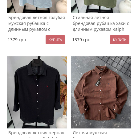
Брендовая летняя голубая
Стильная летняя
мужская рубашка с
брендовая рубашка хаки с
длинным рукавом с
длинным рукавом Ralph
белыми пуговицами
Lauren Р-1592
1379
грн.
1379
грн.
Р-1593
Брендовая летняя черная
Летняя мужская