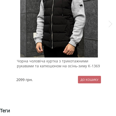
Чол
Б-6
Чорна чоловіча куртка з трикотажними
рукавами та капюшоном на осінь-зиму К-1369
109
2099
грн.
Теги