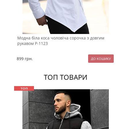
Модна біла коса чоловіча сорочка з довгим
Мо
рукавом Р-1123
ов
899
грн.
13
ТОП ТОВАРИ