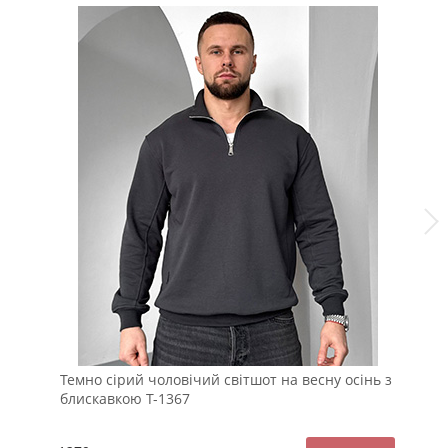
Темно сірий чоловічий світшот на весну осінь з
Чо
блискавкою Т-1367
зи