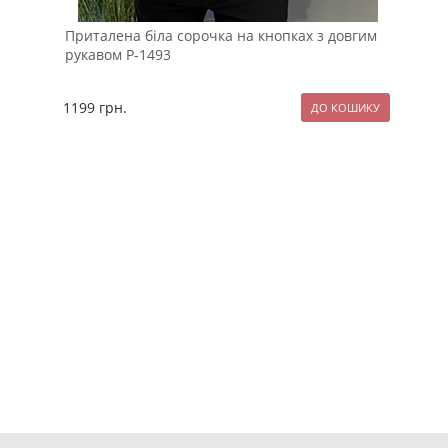
Приталена біла сорочка на кнопках з довгим
Мод
рукавом Р-1493
кос
1199
грн.
137