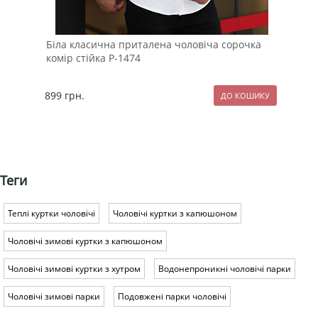
Біла класична приталена чоловіча сорочка
Сти
комір стійка Р-1474
хут
899
грн.
395
Теги
Теплі куртки чоловічі
Чоловічі куртки з капюшоном
Чоловічі зимові куртки з капюшоном
Чоловічі зимові куртки з хутром
Водонепроникні чоловічі парки
Чоловічі зимові парки
Подовжені парки чоловічі